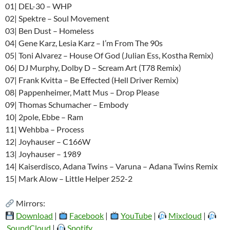
01| DEL-30 – WHP
02| Spektre – Soul Movement
03| Ben Dust – Homeless
04| Gene Karz, Lesia Karz – I’m From The 90s
05| Toni Alvarez – House Of God (Julian Ess, Kostha Remix)
06| DJ Murphy, Dolby D – Scream Art (T78 Remix)
07| Frank Kvitta – Be Effected (Hell Driver Remix)
08| Pappenheimer, Matt Mus – Drop Please
09| Thomas Schumacher – Embody
10| 2pole, Ebbe – Ram
11| Wehbba – Process
12| Joyhauser – C166W
13| Joyhauser – 1989
14| Kaiserdisco, Adana Twins – Varuna – Adana Twins Remix
15| Mark Alow – Little Helper 252-2
Mirrors:
Download
|
Facebook
|
YouTube
|
Mixcloud
|
SoundCloud
|
Spotify