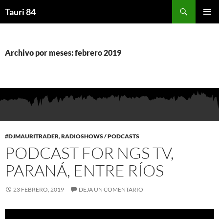
Saltar
Buscar
Tauri 84
al
MENÚ
contenido
PRINCI
Archivo por meses: febrero 2019
#DJMAURITRADER
,
RADIOSHOWS / PODCASTS
PODCAST FOR NGS TV,
PARANÁ, ENTRE RÍOS
23 FEBRERO, 2019
DEJA UN COMENTARIO