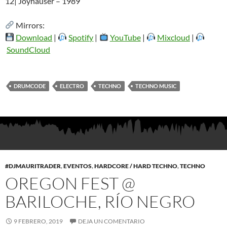
12| Joyhauser – 1989
Mirrors:
Download
|
Spotify
|
YouTube
|
Mixcloud
|
SoundCloud
DRUMCODE
ELECTRO
TECHNO
TECHNO MUSIC
#DJMAURITRADER
,
EVENTOS
,
HARDCORE / HARD TECHNO
,
TECHNO
OREGON FEST @
BARILOCHE, RÍO NEGRO
9 FEBRERO, 2019
DEJA UN COMENTARIO