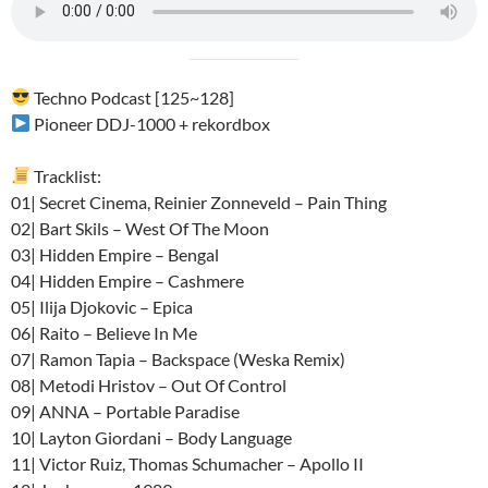
Techno Podcast [125~128]
Pioneer DDJ-1000 + rekordbox
Tracklist:
01| Secret Cinema, Reinier Zonneveld – Pain Thing
02| Bart Skils – West Of The Moon
03| Hidden Empire – Bengal
04| Hidden Empire – Cashmere
05| Ilija Djokovic – Epica
06| Raito – Believe In Me
07| Ramon Tapia – Backspace (Weska Remix)
08| Metodi Hristov – Out Of Control
09| ANNA – Portable Paradise
10| Layton Giordani – Body Language
11| Victor Ruiz, Thomas Schumacher – Apollo II