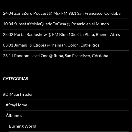
24.04 ZonaZero Podcast @ Mix FM 98.1 San Francisco, Córdoba
10.04 Sunset #YoMeQuedoEnCasa @ Rosario en el Mundo
28.02 Portal Radioshow @ FM Blue 105.3 La Plata, Buenos Aires
03.01 Jumanji & Etiopia @ Kaiman, Colón, Entre Ríos
23.11 Random Level One @ Runa, San Francisco, Córdoba
CATEGORÍAS
#DjMaurITrader
#StayHome
Álbumes
Burning World