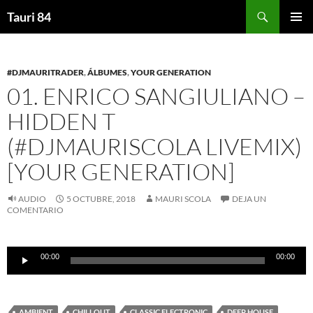
Saltar
Buscar
Tauri 84
al
MENÚ
contenido
PRINCI
#DJMAURITRADER
,
ÁLBUMES
,
YOUR GENERATION
01. ENRICO SANGIULIANO –
HIDDEN T
(#DJMAURISCOLA LIVEMIX)
[YOUR GENERATION]
AUDIO
5 OCTUBRE, 2018
MAURI SCOLA
DEJA UN
COMENTARIO
Reproductor
00:00
00:00
de
audio
AMBIENT
CHILLOUT
CLASSIC ELECTRONIC
DEEP HOUSE