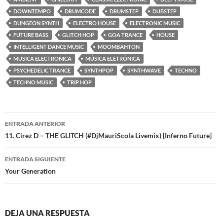
DOWNTEMPO
DRUMCODE
DRUMSTEP
DUBSTEP
DUNGEON SYNTH
ELECTRO HOUSE
ELECTRONIC MUSIC
FUTURE BASS
GLITCH HOP
GOA TRANCE
HOUSE
INTELLIGENT DANCE MUSIC
MOOMBAHTON
MUSICA ELECTRONICA
MÚSICA ELETRÔNICA
PSYCHEDELIC TRANCE
SYNTHPOP
SYNTHWAVE
TECHNO
TECHNO MUSIC
TRIP HOP
Navegación
ENTRADA ANTERIOR
de
11. Cirez D – THE GLITCH (#DjMauriScola Livemix) [Inferno Future]
entradas
ENTRADA SIGUIENTE
Your Generation
DEJA UNA RESPUESTA