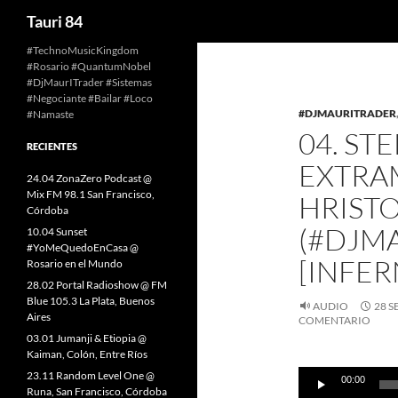
Buscar
Tauri 84
Saltar
#TechnoMusicKingdom
#Rosario #QuantumNobel
al
#DjMaurITrader #Sistemas
contenido
#Negociante #Bailar #Loco
#DJMAURITRADER
#Namaste
04. ST
RECIENTES
EXTRA
24.04 ZonaZero Podcast @
Mix FM 98.1 San Francisco,
HRISTO
Córdoba
(#DJMA
10.04 Sunset
#YoMeQuedoEnCasa @
[INFE
Rosario en el Mundo
28.02 Portal Radioshow @ FM
Blue 105.3 La Plata, Buenos
AUDIO
28 S
Aires
COMENTARIO
03.01 Jumanji & Etiopia @
Kaiman, Colón, Entre Ríos
Reproductor
23.11 Random Level One @
00:00
de
Runa, San Francisco, Córdoba