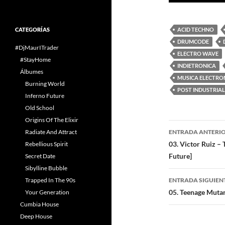
audio
CATEGORÍAS
ACID TECHNO
DRUMCODE
#DjMaurITrader
ELECTRO WAVE
#StayHome
INDIETRONICA
Álbumes
MUSICA ELECTRO
Burning World
POST INDUSTRIAL
Inferno Future
Old School
Origins Of The Elixir
Navegaci
Radiate And Attract
ENTRADA ANTERI
de
03. Victor Ruiz –
Rebellious Spirit
Future]
Secret Date
entradas
Sibylline Bubble
Trapped In The 90s
ENTRADA SIGUIEN
05. Teenage Mutan
Your Generation
Cumbia House
Deep House