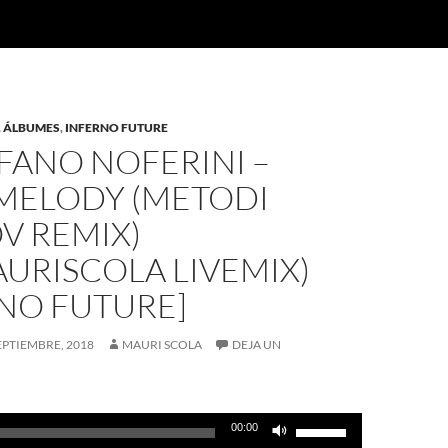
,
ÁLBUMES
,
INFERNO FUTURE
EFANO NOFERINI –
MELODY (METODI
V REMIX)
URISCOLA LIVEMIX)
RNO FUTURE]
EPTIEMBRE, 2018
MAURI SCOLA
DEJA UN
Utiliza
00:00
las