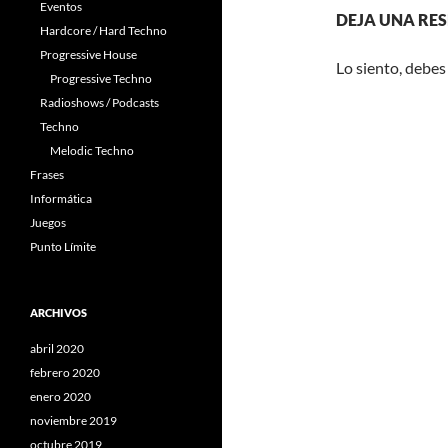
Eventos
DEJA UNA RE
Hardcore / Hard Techno
Progressive House
Lo siento, debes
Progressive Techno
Radioshows / Podcasts
Techno
Melodic Techno
Frases
Informática
Juegos
Punto Límite
ARCHIVOS
abril 2020
febrero 2020
enero 2020
noviembre 2019
octubre 2019