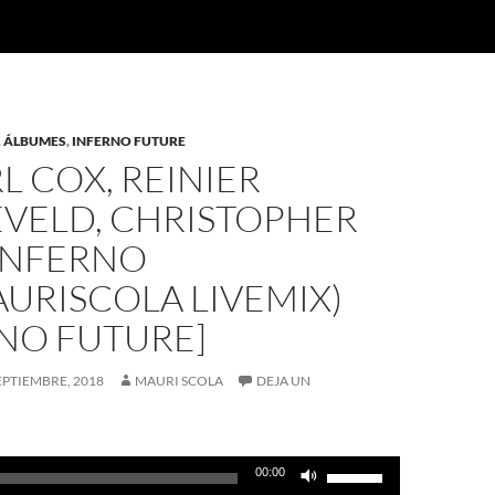
,
ÁLBUMES
,
INFERNO FUTURE
RL COX, REINIER
VELD, CHRISTOPHER
 INFERNO
URISCOLA LIVEMIX)
RNO FUTURE]
EPTIEMBRE, 2018
MAURI SCOLA
DEJA UN
Utiliza
00:00
las