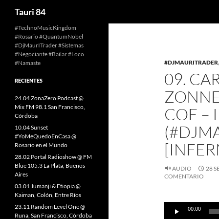
Buscar
Tauri 84
Saltar
#TechnoMusicKingdom
#Rosario #QuantumNobel
al
#DjMaurITrader #Sistemas
contenido
#Negociante #Bailar #Loco
#DJMAURITRADER
#Namaste
09. CA
RECIENTES
ZONNE
24.04 ZonaZero Podcast @
Mix FM 98.1 San Francisco,
COE –
Córdoba
(#DJMA
10.04 Sunset
#YoMeQuedoEnCasa @
[INFE
Rosario en el Mundo
28.02 Portal Radioshow @ FM
Blue 105.3 La Plata, Buenos
AUDIO
28 S
Aires
COMENTARIO
03.01 Jumanji & Etiopia @
Kaiman, Colón, Entre Ríos
Reproductor
23.11 Random Level One @
00:00
de
Runa, San Francisco, Córdoba