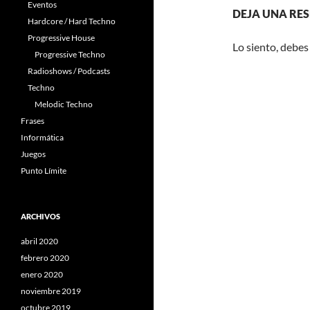
Eventos
DEJA UNA RE
Hardcore / Hard Techno
Progressive House
Lo siento, debes
Progressive Techno
Radioshows / Podcasts
Techno
Melodic Techno
Frases
Informática
Juegos
Punto Límite
ARCHIVOS
abril 2020
febrero 2020
enero 2020
noviembre 2019
octubre 2019