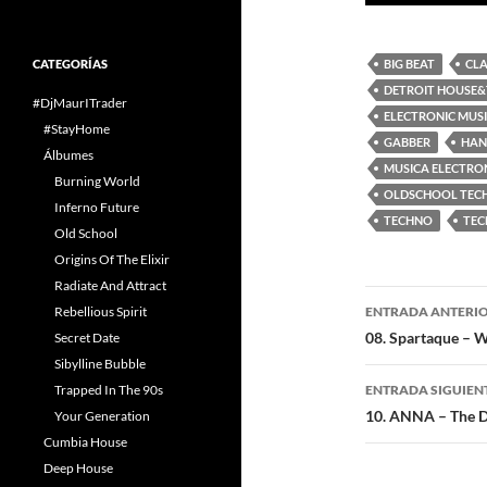
audio
CATEGORÍAS
BIG BEAT
CLA
DETROIT HOUSE
#DjMaurITrader
ELECTRONIC MUS
#StayHome
GABBER
HAN
Álbumes
MUSICA ELECTRO
Burning World
OLDSCHOOL TEC
Inferno Future
TECHNO
TEC
Old School
Origins Of The Elixir
Radiate And Attract
Navegaci
Rebellious Spirit
ENTRADA ANTERI
de
08. Spartaque – W
Secret Date
Sibylline Bubble
entradas
Trapped In The 90s
ENTRADA SIGUIEN
10. ANNA – The Da
Your Generation
Cumbia House
Deep House