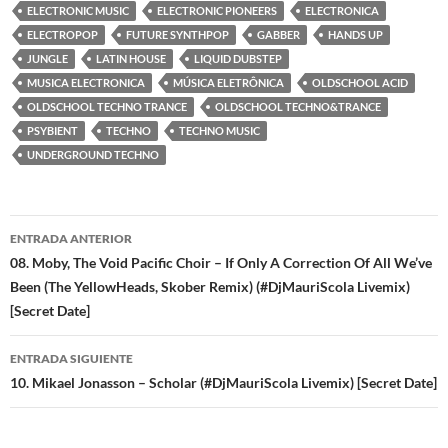
ELECTRONIC MUSIC
ELECTRONIC PIONEERS
ELECTRONICA
ELECTROPOP
FUTURE SYNTHPOP
GABBER
HANDS UP
JUNGLE
LATIN HOUSE
LIQUID DUBSTEP
MUSICA ELECTRONICA
MÚSICA ELETRÔNICA
OLDSCHOOL ACID
OLDSCHOOL TECHNO TRANCE
OLDSCHOOL TECHNO&TRANCE
PSYBIENT
TECHNO
TECHNO MUSIC
UNDERGROUND TECHNO
Navegación
ENTRADA ANTERIOR
de
08. Moby, The Void Pacific Choir – If Only A Correction Of All We’ve
Been (The YellowHeads, Skober Remix) (#DjMauriScola Livemix)
entradas
[Secret Date]
ENTRADA SIGUIENTE
10. Mikael Jonasson – Scholar (#DjMauriScola Livemix) [Secret Date]