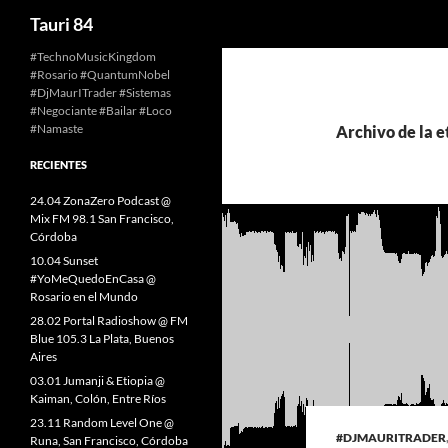
Buscar
Tauri 84
Saltar
#TechnoMusicKingdom
#Rosario #QuantumNobel
al
#DjMaurITrader #Sistemas
contenido
#Negociante #Bailar #Loco
#Namaste
Archivo de la e
RECIENTES
24.04 ZonaZero Podcast @
Mix FM 98.1 San Francisco,
Córdoba
10.04 Sunset
#YoMeQuedoEnCasa @
Rosario en el Mundo
28.02 Portal Radioshow @ FM
Blue 105.3 La Plata, Buenos
Aires
03.01 Jumanji & Etiopia @
Kaiman, Colón, Entre Ríos
23.11 Random Level One @
#DJMAURITRADER
Runa, San Francisco, Córdoba