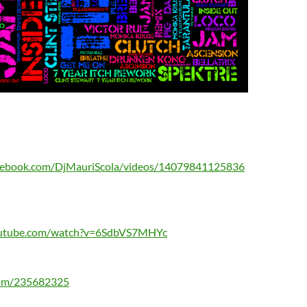
cebook.com/DjMauriScola/videos/14079841125836
outube.com/watch?v=6SdbVS7MHYc
com/235682325