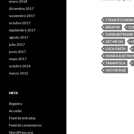
enero 2018
diciembre 2017
noviembre 2017
7 YEAR ITCH REW
octubre 2017
BREATHE
CL
septiembre 2017
DJMAURITRADER
agosto 2017
GET ME ON
H
julio 2017
LUCA GAETA
junio 2017
MUSICA ELECTRO
mayo 2017
TARANTULA
octubre 2014
VICTOR RUIZ
marzo 2012
META
Registro
Acceder
Feed de entradas
Feed de comentarios
WordPress.org