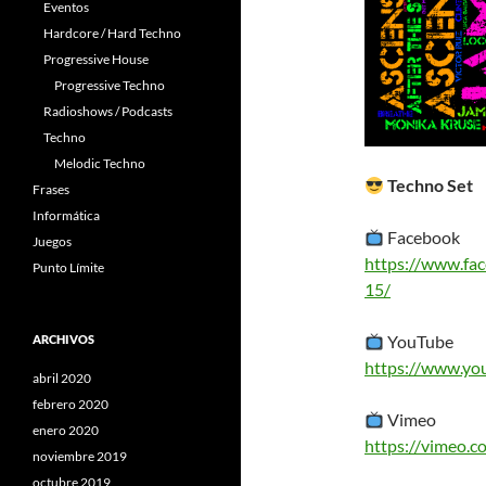
Eventos
Hardcore / Hard Techno
Progressive House
Progressive Techno
Radioshows / Podcasts
Techno
Melodic Techno
Techno Set
Frases
Informática
Facebook
Juegos
https://www.fa
Punto Límite
15/
YouTube
ARCHIVOS
https://www.y
abril 2020
febrero 2020
Vimeo
enero 2020
https://vimeo.
noviembre 2019
octubre 2019