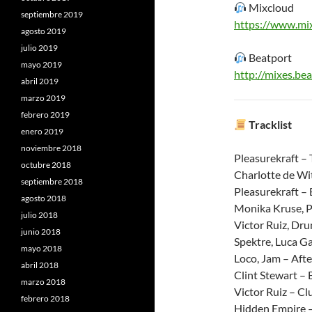
Mixcloud
septiembre 2019
https://www.mix
agosto 2019
julio 2019
Beatport
mayo 2019
http://mixes.be
abril 2019
marzo 2019
febrero 2019
Tracklist
enero 2019
noviembre 2018
Pleasurekraft – 
octubre 2018
Charlotte de Wi
septiembre 2018
Pleasurekraft – 
agosto 2018
Monika Kruse, P
julio 2018
Victor Ruiz, Dru
junio 2018
Spektre, Luca Ga
mayo 2018
Loco, Jam – Afte
abril 2018
Clint Stewart –
marzo 2018
Victor Ruiz – Cl
febrero 2018
Hidden Empire –