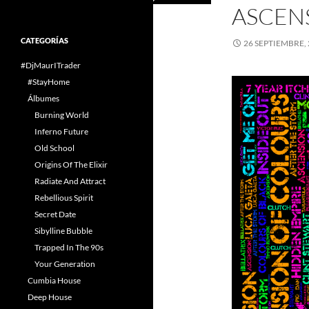
ASCEN
CATEGORÍAS
26 SEPTIEMBRE,
#DjMaurITrader
#StayHome
Álbumes
Burning World
Inferno Future
Old School
Origins Of The Elixir
Radiate And Attract
Rebellious Spirit
Secret Date
Sibylline Bubble
Trapped In The 90s
Your Generation
Cumbia House
Deep House