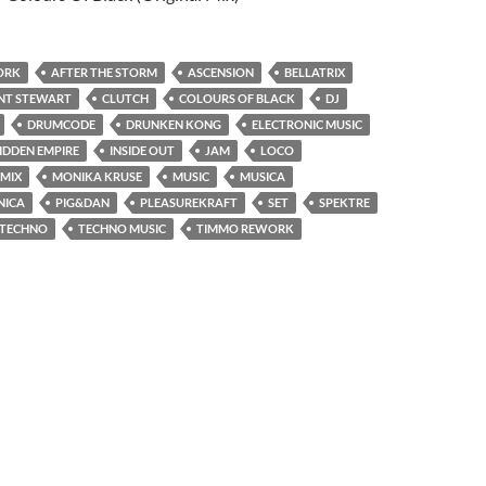
ORK
AFTER THE STORM
ASCENSION
BELLATRIX
INT STEWART
CLUTCH
COLOURS OF BLACK
DJ
DRUMCODE
DRUNKEN KONG
ELECTRONIC MUSIC
IDDEN EMPIRE
INSIDE OUT
JAM
LOCO
MIX
MONIKA KRUSE
MUSIC
MUSICA
NICA
PIG&DAN
PLEASUREKRAFT
SET
SPEKTRE
TECHNO
TECHNO MUSIC
TIMMO REWORK