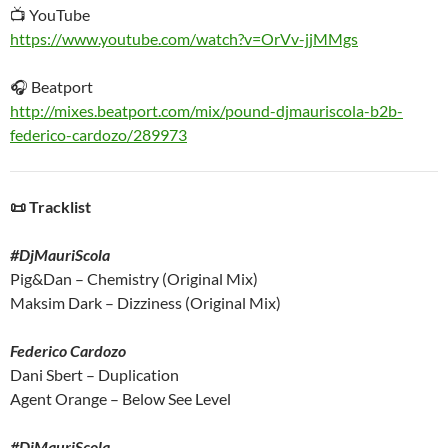
📺 YouTube
https://www.youtube.com/watch?v=OrVv-jjMMgs
🎧 Beatport
http://mixes.beatport.com/mix/pound-djmauriscola-b2b-
federico-cardozo/289973
📜 Tracklist
#DjMauriScola
Pig&Dan – Chemistry (Original Mix)
Maksim Dark – Dizziness (Original Mix)
Federico Cardozo
Dani Sbert – Duplication
Agent Orange – Below See Level
#DjMauriScola