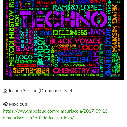
🆔 Techno Session (Drumcode style)
🎧 Mixcloud
https://www.mixcloud.com/djmauriscola/2017-09-16-
djmauriscola-b2b-federico-cardozo/