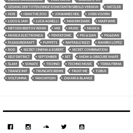
GESANG DER TOTEN DINGE KONSTANTIN SIBOLD VERSION
HATZLER
HOR
I RAN THE ZOO
JOHANNES HEIL
JORIS VOORN
LOCO & JAM
LUCA AGNELLI
MAKSIM DARK
MARTIANS
METODI HRISTOV REMIX
MIX
MUSIC
MUSICA
MUSICA ELECTRONICA
PENTATONIC
PIG & DAN
PIG&DAN
PLEASUREKRAFT
PUPPETS
RAFFAELE RIZZI
RAMIRO LOPEZ
ROD
SECRET CINEMA & EGBERT
SECRET COMBINATION
SELF DISTRICT
SEPTEMBER
SET
SHDW & OBSCURE SHAPE
SLAM
SONATE
TECHNO
TECHNO MUSIC
TERRA FIRMA
TRANCE INIT
TRUNCATE REMIX
TRUST ME
TUBUS
VOLTUMNA
YAN OXYGEN
ZAKARI & BLANGE