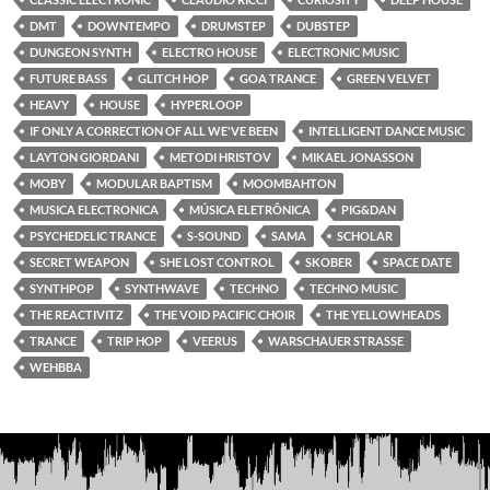
DMT
DOWNTEMPO
DRUMSTEP
DUBSTEP
DUNGEON SYNTH
ELECTRO HOUSE
ELECTRONIC MUSIC
FUTURE BASS
GLITCH HOP
GOA TRANCE
GREEN VELVET
HEAVY
HOUSE
HYPERLOOP
IF ONLY A CORRECTION OF ALL WE'VE BEEN
INTELLIGENT DANCE MUSIC
LAYTON GIORDANI
METODI HRISTOV
MIKAEL JONASSON
MOBY
MODULAR BAPTISM
MOOMBAHTON
MUSICA ELECTRONICA
MÚSICA ELETRÔNICA
PIG&DAN
PSYCHEDELIC TRANCE
S-SOUND
SAMA
SCHOLAR
SECRET WEAPON
SHE LOST CONTROL
SKOBER
SPACE DATE
SYNTHPOP
SYNTHWAVE
TECHNO
TECHNO MUSIC
THE REACTIVITZ
THE VOID PACIFIC CHOIR
THE YELLOWHEADS
TRANCE
TRIP HOP
VEERUS
WARSCHAUER STRASSE
WEHBBA