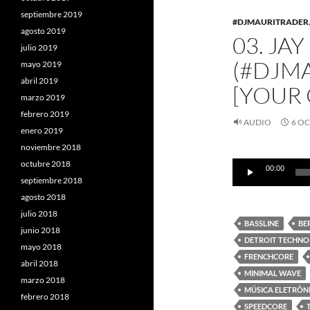
septiembre 2019
#DJMAURITRADER
agosto 2019
03. JA
julio 2019
(#DJMA
mayo 2019
abril 2019
[YOUR
marzo 2019
febrero 2019
AUDIO
6 OC
enero 2019
noviembre 2018
Reproductor
octubre 2018
00:00
de
septiembre 2018
audio
agosto 2018
julio 2018
BASSLINE
BE
junio 2018
DETROIT TECHNO
mayo 2018
FRENCHCORE
abril 2018
MINIMAL WAVE
marzo 2018
MÚSICA ELETRÔN
febrero 2018
SPEEDCORE