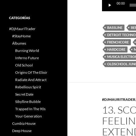
00:00
de
audio
CATEGORÍAS
BASSLINE
BE
#DjMaurITrader
DETROIT TECHNO
#StayHome
FRENCHCORE
Álbumes
HARDCORE
M
Burning World
MUSICA ELECTRO
Inferno Future
OLDSCHOOL JUN
Old School
Origins Of The Elixir
Radiate And Attract
Rebellious Spirit
Secret Date
#DJMAURITRADER
Sibylline Bubble
13. SCO
Trapped In The 90s
Your Generation
FEELIN
Cumbia House
EXTEN
Deep House