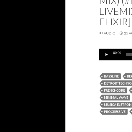
MIX) (
LIVEMI
ELIXIR]
AUDIO
25 A
Reproductor
00:00
de
audio
BASSLINE
BE
DETROIT TECHNO
FRENCHCORE
MINIMAL WAVE
MÚSICA ELETRÔN
PROGRESSIVE