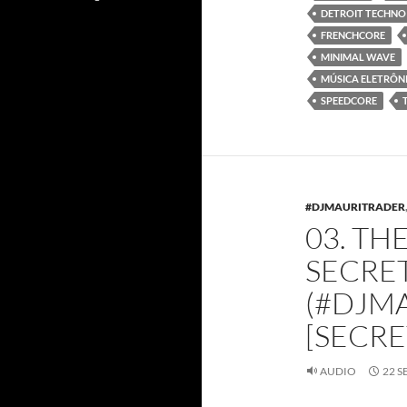
DETROIT TECHNO
FRENCHCORE
MINIMAL WAVE
MÚSICA ELETRÔN
SPEEDCORE
#DJMAURITRADER
03. TH
SECRE
(#DJMA
[SECRE
AUDIO
22 S