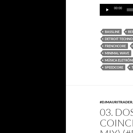
Reproductor
00:00
de
audio
BASSLINE
BE
DETROIT TECHNO
FRENCHCORE
MINIMAL WAVE
MÚSICA ELETRÔN
SPEEDCORE
#DJMAURITRADER
03. DO
COINC