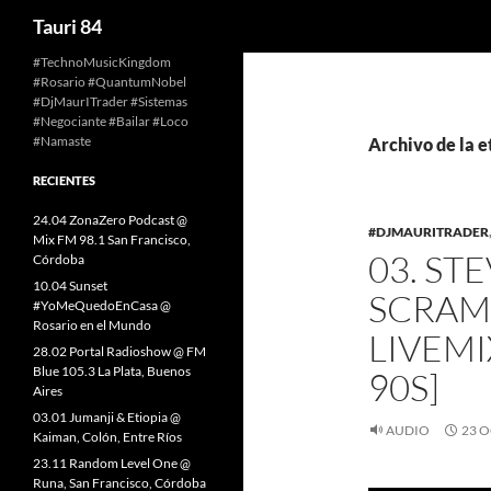
Buscar
Tauri 84
Saltar
#TechnoMusicKingdom
#Rosario #QuantumNobel
al
#DjMaurITrader #Sistemas
contenido
#Negociante #Bailar #Loco
#Namaste
Archivo de la e
RECIENTES
24.04 ZonaZero Podcast @
#DJMAURITRADER
Mix FM 98.1 San Francisco,
03. ST
Córdoba
10.04 Sunset
SCRAM
#YoMeQuedoEnCasa @
Rosario en el Mundo
LIVEMI
28.02 Portal Radioshow @ FM
Blue 105.3 La Plata, Buenos
90S]
Aires
03.01 Jumanji & Etiopia @
AUDIO
23 O
Kaiman, Colón, Entre Ríos
23.11 Random Level One @
Runa, San Francisco, Córdoba
Reproductor