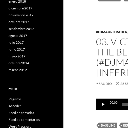
enero 2018
diciembre 2017
noviembre 2017
octubre 2017
septiembre 2017
#DJMAURITRADER
agosto 2017
03. VI
julio 2017
THE B
junio 2017
mayo 2017
(#DJMA
octubre 2014
[INFE
marzo 2012
AUDIO
28 S
META
Reproductor
Registro
00:00
de
Acceder
audio
Feed de entradas
Feed de comentarios
BASSLINE
BE
WordPress.org