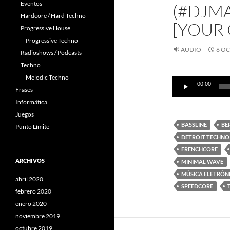
Eventos
(#DJMA
Hardcore / Hard Techno
[YOUR
Progressive House
Progressive Techno
AUDIO
6 OC
Radioshows / Podcasts
Techno
Reproductor
Melodic Techno
00:00
de
Frases
audio
Informática
Juegos
BASSLINE
BE
Punto Límite
DETROIT TECHNO
FRENCHCORE
ARCHIVOS
MINIMAL WAVE
MÚSICA ELETRÔN
abril 2020
SPEEDCORE
febrero 2020
enero 2020
noviembre 2019
octubre 2019