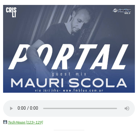
Tech House [123~129]