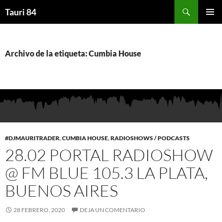
Saltar
Buscar
Tauri 84
al
MENÚ
contenido
PRINCI
Archivo de la etiqueta: Cumbia House
#DJMAURITRADER
,
CUMBIA HOUSE
,
RADIOSHOWS / PODCASTS
28.02 PORTAL RADIOSHOW
@ FM BLUE 105.3 LA PLATA,
BUENOS AIRES
28 FEBRERO, 2020
DEJA UN COMENTARIO