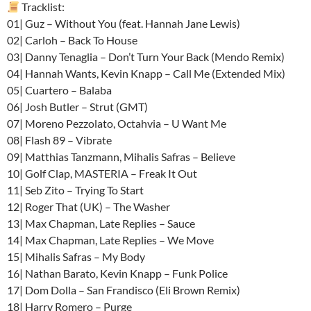
Tracklist:
01| Guz – Without You (feat. Hannah Jane Lewis)
02| Carloh – Back To House
03| Danny Tenaglia – Don’t Turn Your Back (Mendo Remix)
04| Hannah Wants, Kevin Knapp – Call Me (Extended Mix)
05| Cuartero – Balaba
06| Josh Butler – Strut (GMT)
07| Moreno Pezzolato, Octahvia – U Want Me
08| Flash 89 – Vibrate
09| Matthias Tanzmann, Mihalis Safras – Believe
10| Golf Clap, MASTERIA – Freak It Out
11| Seb Zito – Trying To Start
12| Roger That (UK) – The Washer
13| Max Chapman, Late Replies – Sauce
14| Max Chapman, Late Replies – We Move
15| Mihalis Safras – My Body
16| Nathan Barato, Kevin Knapp – Funk Police
17| Dom Dolla – San Frandisco (Eli Brown Remix)
18| Harry Romero – Purge