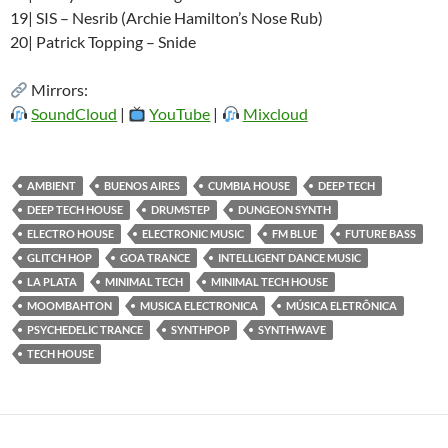
19| SIS – Nesrib (Archie Hamilton’s Nose Rub)
20| Patrick Topping – Snide
Mirrors:
SoundCloud
|
YouTube
|
Mixcloud
AMBIENT
BUENOS AIRES
CUMBIA HOUSE
DEEP TECH
DEEP TECH HOUSE
DRUMSTEP
DUNGEON SYNTH
ELECTRO HOUSE
ELECTRONIC MUSIC
FM BLUE
FUTURE BASS
GLITCH HOP
GOA TRANCE
INTELLIGENT DANCE MUSIC
LA PLATA
MINIMAL TECH
MINIMAL TECH HOUSE
MOOMBAHTON
MUSICA ELECTRONICA
MÚSICA ELETRÔNICA
PSYCHEDELIC TRANCE
SYNTHPOP
SYNTHWAVE
TECH HOUSE