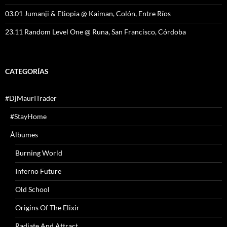
03.01 Jumanji & Etiopia @ Kaiman, Colón, Entre Ríos
23.11 Random Level One @ Runa, San Francisco, Córdoba
CATEGORÍAS
#DjMaurITrader
#StayHome
Álbumes
Burning World
Inferno Future
Old School
Origins Of The Elixir
Radiate And Attract