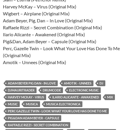
Harvey McKay – Virus (Original Mix)
Wigbert – Airplane (Original Mix)
Adam Beyer, Pig, Dan – In Love (Original Mix)
Raffaele Rizzi – Secret Combination (Original Mix)
Ilario Alicante – Awakened (Original Mix)
Pig&Dan, Adam Beyer – Capsule (Original Mix)
Perc, Gazelle Twin – Look What Your Love Has Done To Me
(Original Mix)
Amotik – Unnees (Original Mix)
ADAM BEYER PIG DAN - IN LOVE
AMOTIK - UNNEES
DJ
DJMAURITRADER
DRUMCODE
ELECTRONIC MUSIC
HARVEY MCKAY - VIRUS
ILARIO ALICANTE - AWAKENED
MIX
MUSIC
MUSICA
MUSICA ELECTRONICA
PERC GAZELLE TWIN - LOOK WHAT YOUR LOVE HAS DONE TO ME
PIG&DAN ADAM BEYER - CAPSULE
RAFFAELE RIZZI - SECRET COMBINATION