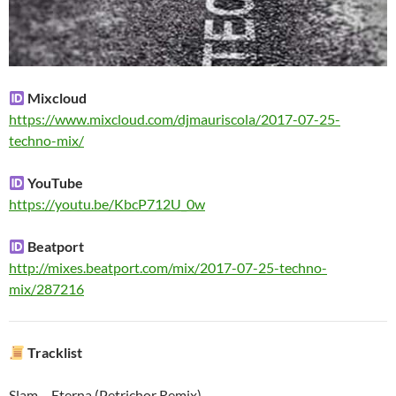
Mixcloud
https://www.mixcloud.com/djmauriscola/2017-07-25-
techno-mix/
YouTube
https://youtu.be/KbcP712U_0w
Beatport
http://mixes.beatport.com/mix/2017-07-25-techno-
mix/287216
Tracklist
Slam – Eterna (Petrichor Remix)