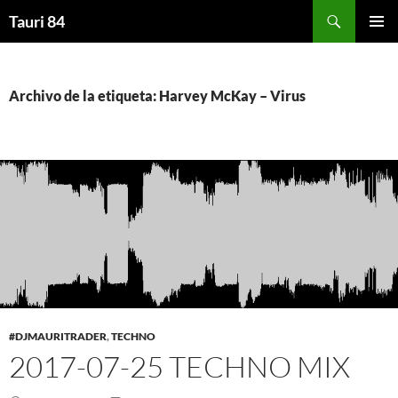
Saltar
Buscar
Tauri 84
al
MENÚ
contenido
PRINCI
Archivo de la etiqueta: Harvey McKay – Virus
#DJMAURITRADER
,
TECHNO
2017-07-25 TECHNO MIX