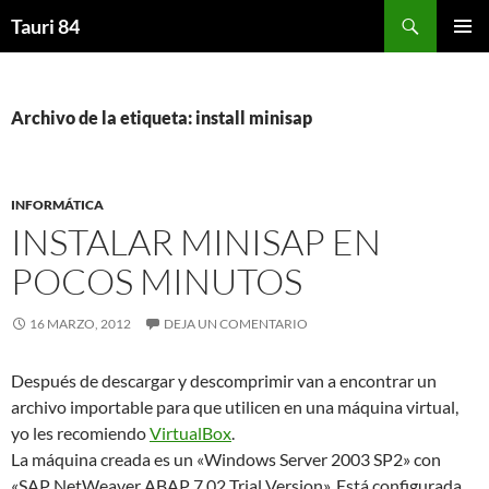
Saltar
Buscar
Tauri 84
al
MENÚ
contenido
PRINCI
Archivo de la etiqueta: install minisap
INFORMÁTICA
INSTALAR MINISAP EN
POCOS MINUTOS
16 MARZO, 2012
DEJA UN COMENTARIO
Después de descargar y descomprimir van a encontrar un
archivo importable para que utilicen en una máquina virtual,
yo les recomiendo
VirtualBox
.
La máquina creada es un «Windows Server 2003 SP2» con
«SAP NetWeaver ABAP 7.02 Trial Version». Está configurada