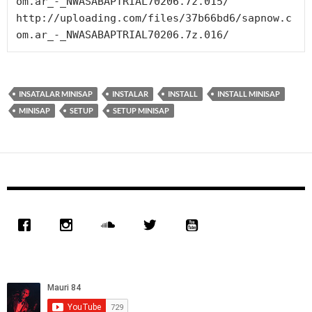
om.ar_-_NWASABAPTRIAL70206.7z.015/

http://uploading.com/files/37b66bd6/sapnow.c
om.ar_-_NWASABAPTRIAL70206.7z.016/
INSATALAR MINISAP
INSTALAR
INSTALL
INSTALL MINISAP
MINISAP
SETUP
SETUP MINISAP