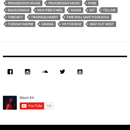
PROGRESSIVE HOUSE
PROGRESSIVE MUSIC
PURE
RAUSCHHAUS
RICK PIER O'NEIL
SASHA
SET
TELL ME
THROATY
TIM ENGELHARDT
TIME WILL SAVE YOUR SOUL
TUESDAY MAYBE
URANIA
VICTOR RUIZ
WAY OUT WEST