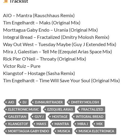
Tracklist
AIO – Mantra (Rauschhaus Remix)
Tim Engelhardt – Maks (Original Mix)
Morttagua Gaby Endo – Urania (Original Mix)
Integral Bread – Fractalized (Dmitry Molosh Remix)
Way Out West – Tuesday Maybe (Guy J Extended Mix)
Mira J, Galestian – Tell Me (Ezequiel Arias Space Mix)
Rick Pier O’Neil – Throaty (Original Mix)
Victor Ruiz – Pure
Klangstof – Hostage (Sasha Remix)
Tim Engelhardt – Time Will Save Your Soul (Original Mix)
AIO
DJ
DJMAURITRADER
DMITRY MOLOSH
ELECTRONIC MUSIC
EZEQUIEL ARIAS
FRACTALIZED
GALESTIAN
GUY J
HOSTAGE
INTEGRAL BREAD
KLANGSTOF
MAKS
MANTRA
MIRA J
MIX
MORTTAGUA GABY ENDO
MUSICA
MUSICA ELECTRONICA