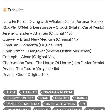
Tracklist
Nora En Pure – Diving with Whales (Daniel Portman Remix)
Rick Pier O’Neil & Desaturate – Crouch (Matan Caspi Remix)
Jeremy Olander – Atlanten (Original Mix)
Quivver – Brand New Medicine (Original Mix)
Einmusik – Tormenta (Original Mix)
Onur Ozman – Hangover (Several Definitions Remix)
Cristoph – Alone (Original Mix)
Cherrymoon Trax – The House Of House (Jam El Mar Remix)
Pryda – The Future (Original Mix)
Pryda – Choo (Original Mix
ALONE
ATLANTEN
BRAND NEW MEDICINE
CHERRYMOON TRAX
CHOO
CRISTOPH
CROUCH
DANIEL PORTMAN REMIX
DIVING WITH WHALES
DJ
DJMAURITRADER
EINMUSIK
ELECTRONIC MUSIC
HANGOVER