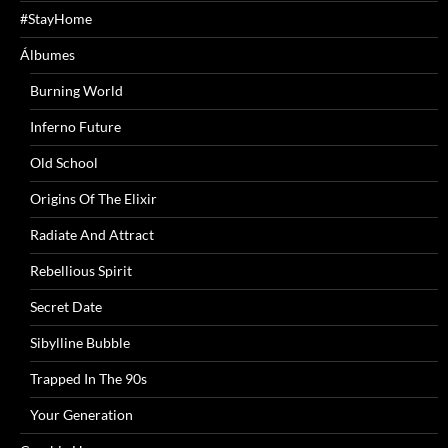
#StayHome
Álbumes
Burning World
Inferno Future
Old School
Origins Of The Elixir
Radiate And Attract
Rebellious Spirit
Secret Date
Sibylline Bubble
Trapped In The 90s
Your Generation