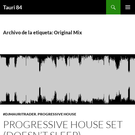
Saltar
Buscar
Tauri 84
al
MENÚ
contenido
PRINCI
Archivo de la etiqueta: Original Mix
#DJMAURITRADER
,
PROGRESSIVE HOUSE
PROGRESSIVE HOUSE SET