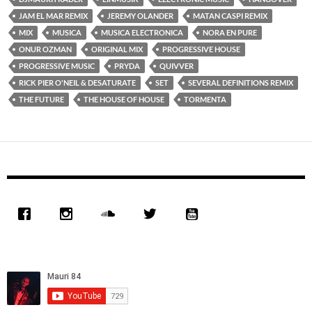
JAM EL MAR REMIX
JEREMY OLANDER
MATAN CASPI REMIX
MIX
MUSICA
MUSICA ELECTRONICA
NORA EN PURE
ONUR OZMAN
ORIGINAL MIX
PROGRESSIVE HOUSE
PROGRESSIVE MUSIC
PRYDA
QUIVVER
RICK PIER O'NEIL & DESATURATE
SET
SEVERAL DEFINITIONS REMIX
THE FUTURE
THE HOUSE OF HOUSE
TORMENTA