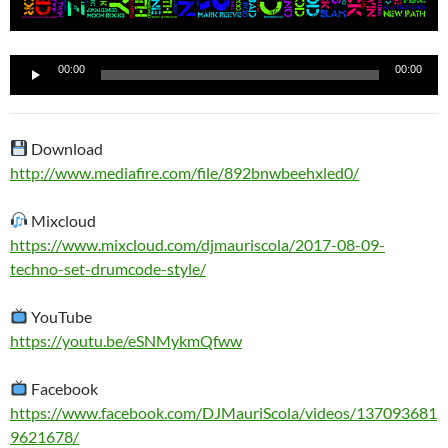
Reproductor
00:00
00:00
de
audio
Download
http://www.mediafire.com/file/892bnwbeehxled0/
Mixcloud
https://www.mixcloud.com/djmauriscola/2017-08-09-
techno-set-drumcode-style/
YouTube
https://youtu.be/eSNMykmQfww
Facebook
https://www.facebook.com/DJMauriScola/videos/137093681
9621678/