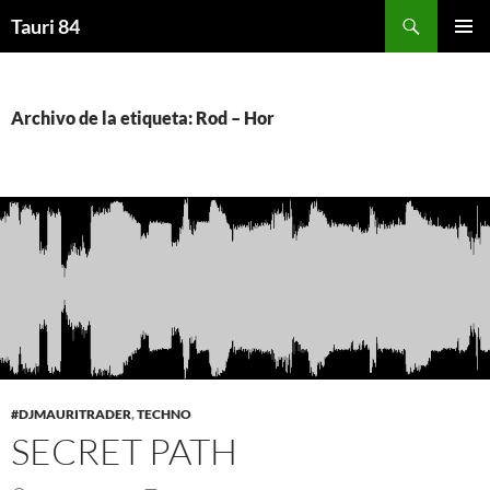
Saltar
Buscar
Tauri 84
al
MENÚ
contenido
PRINCI
Archivo de la etiqueta: Rod – Hor
#DJMAURITRADER
,
TECHNO
SECRET PATH