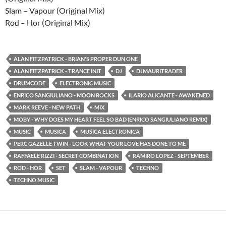
Slam – Vapour (Original Mix)
Rod – Hor (Original Mix)
ALAN FITZPATRICK - BRIAN'S PROPER DUN ONE
ALAN FITZPATRICK - TRANCE INIT
DJ
DJMAURITRADER
DRUMCODE
ELECTRONIC MUSIC
ENRICO SANGIULIANO - MOON ROCKS
ILARIO ALICANTE - AWAKENED
MARK REEVE - NEW PATH
MIX
MOBY - WHY DOES MY HEART FEEL SO BAD (ENRICO SANGIULIANO REMIX)
MUSIC
MUSICA
MUSICA ELECTRONICA
PERC GAZELLE TWIN - LOOK WHAT YOUR LOVE HAS DONE TO ME
RAFFAELE RIZZI - SECRET COMBINATION
RAMIRO LOPEZ - SEPTEMBER
ROD - HOR
SET
SLAM - VAPOUR
TECHNO
TECHNO MUSIC