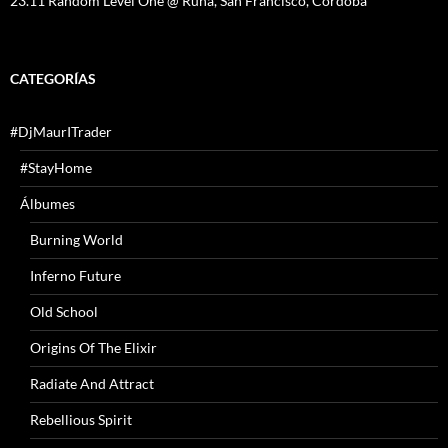
23.11 Random Level One @ Runa, San Francisco, Córdoba
CATEGORÍAS
#DjMaurITrader
#StayHome
Álbumes
Burning World
Inferno Future
Old School
Origins Of The Elixir
Radiate And Attract
Rebellious Spirit