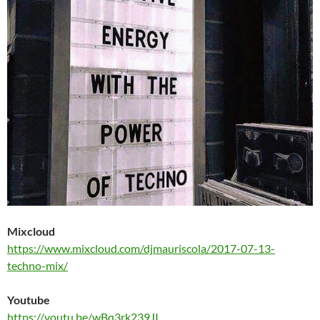
Mixcloud
https://www.mixcloud.com/djmauriscola/2017-07-13-
techno-mix/
Youtube
https://youtu.be/wBq3rk239JI