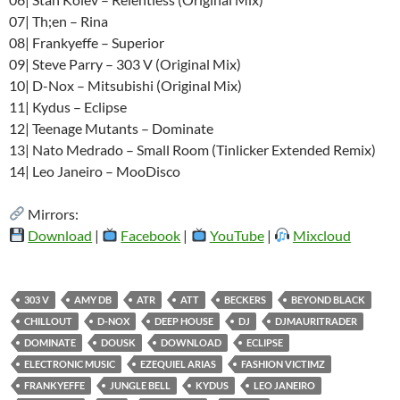
07| Th;en – Rina
08| Frankyeffe – Superior
09| Steve Parry – 303 V (Original Mix)
10| D-Nox – Mitsubishi (Original Mix)
11| Kydus – Eclipse
12| Teenage Mutants – Dominate
13| Nato Medrado – Small Room (Tinlicker Extended Remix)
14| Leo Janeiro – MooDisco
Mirrors:
Download
|
Facebook
|
YouTube
|
Mixcloud
303 V
AMY DB
ATR
ATT
BECKERS
BEYOND BLACK
CHILLOUT
D-NOX
DEEP HOUSE
DJ
DJMAURITRADER
DOMINATE
DOUSK
DOWNLOAD
ECLIPSE
ELECTRONIC MUSIC
EZEQUIEL ARIAS
FASHION VICTIMZ
FRANKYEFFE
JUNGLE BELL
KYDUS
LEO JANEIRO