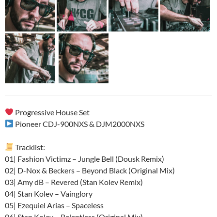
Progressive House Set
Pioneer CDJ-900NXS & DJM2000NXS
Tracklist:
01| Fashion Victimz – Jungle Bell (Dousk Remix)
02| D-Nox & Beckers – Beyond Black (Original Mix)
03| Amy dB – Revered (Stan Kolev Remix)
04| Stan Kolev – Vainglory
05| Ezequiel Arias – Spaceless
06| Stan Kolev – Relentless (Original Mix)