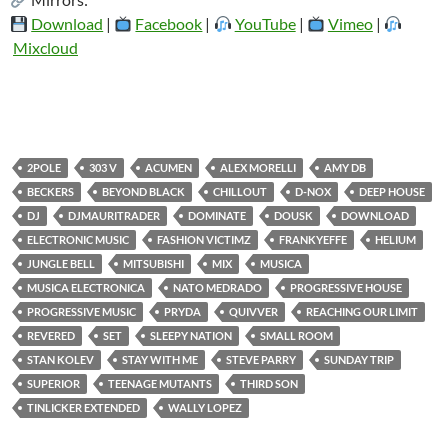
Download
|
Facebook
|
YouTube
|
Vimeo
|
Mixcloud
2POLE
303 V
ACUMEN
ALEX MORELLI
AMY DB
BECKERS
BEYOND BLACK
CHILLOUT
D-NOX
DEEP HOUSE
DJ
DJMAURITRADER
DOMINATE
DOUSK
DOWNLOAD
ELECTRONIC MUSIC
FASHION VICTIMZ
FRANKYEFFE
HELIUM
JUNGLE BELL
MITSUBISHI
MIX
MUSICA
MUSICA ELECTRONICA
NATO MEDRADO
PROGRESSIVE HOUSE
PROGRESSIVE MUSIC
PRYDA
QUIVVER
REACHING OUR LIMIT
REVERED
SET
SLEEPY NATION
SMALL ROOM
STAN KOLEV
STAY WITH ME
STEVE PARRY
SUNDAY TRIP
SUPERIOR
TEENAGE MUTANTS
THIRD SON
TINLICKER EXTENDED
WALLY LOPEZ