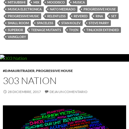
MITSUBISHI
MIX
MOODISCO
MUSICA
MUSICA ELECTRONICA
NATO MEDRADO
PROGRESSIVE HOUSE
PROGRESSIVE MUSIC
RELENTLESS
REVERED
RINA
SET
SMALL ROOM
SPACELESS
STAN KOLEV
STEVE PARRY
SUPERIOR
TEENAGE MUTANTS
TH;EN
TINLICKER EXTENDED
VAINGLORY
#DJMAURITRADER
,
PROGRESSIVE HOUSE
303 NATION
28 DICIEMBRE, 2017
DEJA UN COMENTARIO