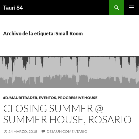
Saltar
Buscar
Tauri 84
al
MENÚ
contenido
PRINCI
Archivo de la etiqueta: Small Room
#DJMAURITRADER
,
EVENTOS
,
PROGRESSIVE HOUSE
CLOSING SUMMER @
SUMMER HOUSE, ROSARIO
24 MARZO, 2018
DEJA UN COMENTARIO