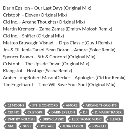
Darin Epsilon – Our Last Days (Original Mix)
Cristoph – Eleven (Original Mix)
Cid Inc. – Arcane Thoughts (Original Mix)
Martin Kremser – Zama Zamas (Dmitry Molosh Remix)
Cid Inc. – Shifter (Original Mix)
Matteo Bruscagin Visnadi – Drps Classic (Guy J Remix)
Jos & Eli, Jenia Tarsol, Sean Doron – Amore (Solee Remix)
Spencer Brown – 5th & Concord (Original Mix)
Cristoph – The Upside Down (Original Mix)
Klangstof – Hostage (Sasha Remix)
Amber LongRobert MasonDecker – Apologies (Cid Inc.Remix)
Tim Engelhardt – Time Will Save Your Soul (Original Mix)
11 MOONS
5TH & CONCORD
AMORE
ARCANE THOUGHTS
CID INC.
CRISTOPH
DARIN EPSILON
DJ
DJMAURITRADER
DMITRY MOLOSH
DRPS CLASSIC
ELECTRONIC MUSIC
ELEVEN
GMJ
GUY J
HOSTAGE
JENIA TARSOL
JOS & ELI