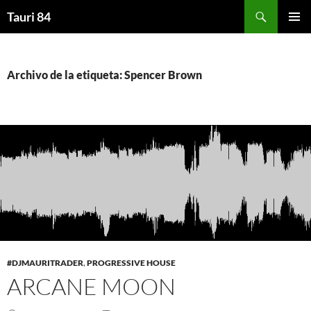
Saltar
Buscar
Tauri 84
al
MENÚ
contenido
PRINCI
Archivo de la etiqueta: Spencer Brown
#DJMAURITRADER
,
PROGRESSIVE HOUSE
ARCANE MOON