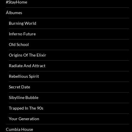
#StayHome
Álbumes
Burning World
Inferno Future
Old School
Origins Of The Elixir
Radiate And Attract
Rebellious Spirit
Secret Date
Sibylline Bubble
Trapped In The 90s
Your Generation
Cumbia House