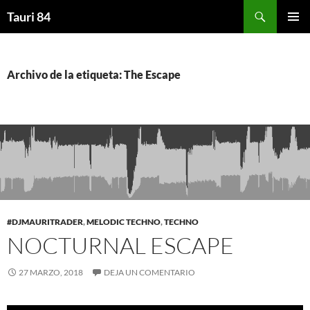
Saltar
Buscar
Tauri 84
al
MENÚ
contenido
PRINCI
Archivo de la etiqueta: The Escape
#DJMAURITRADER
,
MELODIC TECHNO
,
TECHNO
NOCTURNAL ESCAPE
27 MARZO, 2018
DEJA UN COMENTARIO