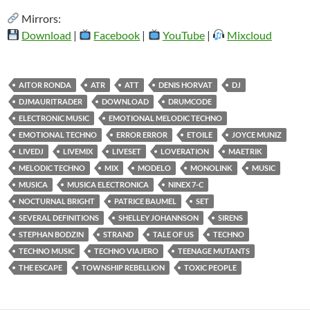
Mirrors:
Download
|
Facebook
|
YouTube
|
Mixcloud
AITOR RONDA
ATR
ATT
DENIS HORVAT
DJ
DJMAURITRADER
DOWNLOAD
DRUMCODE
ELECTRONIC MUSIC
EMOTIONAL MELODIC TECHNO
EMOTIONAL TECHNO
ERROR ERROR
ETOILE
JOYCE MUNIZ
LIVEDJ
LIVEMIX
LIVESET
LOVERATION
MAETRIK
MELODIC TECHNO
MIX
MODELO
MONOLINK
MUSIC
MUSICA
MUSICA ELECTRONICA
NINEX 7-C
NOCTURNAL BRIGHT
PATRICE BAUMEL
SET
SEVERAL DEFINITIONS
SHELLEY JOHANNSON
SIRENS
STEPHAN BODZIN
STRAND
TALE OF US
TECHNO
TECHNO MUSIC
TECHNO VIAJERO
TEENAGE MUTANTS
THE ESCAPE
TOWNSHIP REBELLION
TOXIC PEOPLE