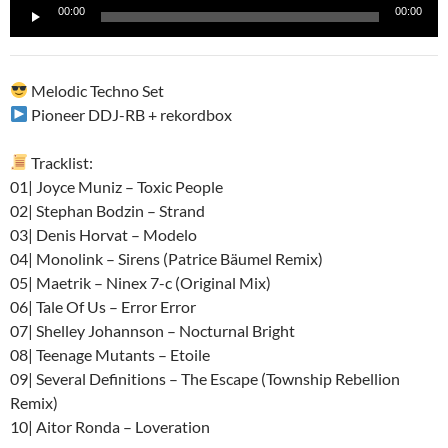
Reproductor
00:00
00:00
de
audio
Melodic Techno Set
Pioneer DDJ-RB + rekordbox
Tracklist:
01| Joyce Muniz – Toxic People
02| Stephan Bodzin – Strand
03| Denis Horvat – Modelo
04| Monolink – Sirens (Patrice Bäumel Remix)
05| Maetrik – Ninex 7-c (Original Mix)
06| Tale Of Us – Error Error
07| Shelley Johannson – Nocturnal Bright
08| Teenage Mutants – Etoile
09| Several Definitions – The Escape (Township Rebellion
Remix)
10| Aitor Ronda – Loveration