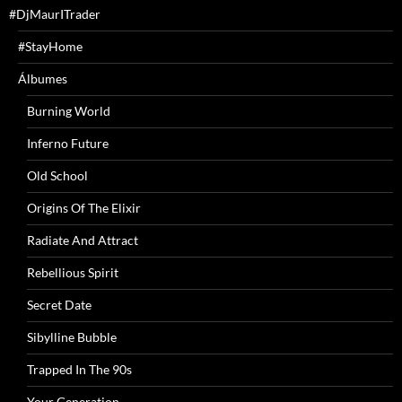
#DjMaurITrader
#StayHome
Álbumes
Burning World
Inferno Future
Old School
Origins Of The Elixir
Radiate And Attract
Rebellious Spirit
Secret Date
Sibylline Bubble
Trapped In The 90s
Your Generation