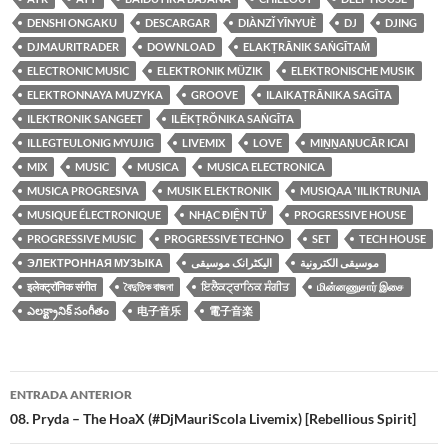
DENSHI ONGAKU
DESCARGAR
DIÀNZǏ YĪNYUÈ
DJ
DJING
DJMAURITRADER
DOWNLOAD
ELAKṬRĀNIK SAṄGĪTAṀ
ELECTRONIC MUSIC
ELEKTRONIK MÜZIK
ELEKTRONISCHE MUSIK
ELEKTRONNAYA MUZYKA
GROOVE
ILAIKAṬRĀNIKA SAGĪTA
ILEKTRONIK SANGEET
ILĒKṬRŎNIKA SAṄGĪTA
ILLEGTEULONIG MYUJIG
LIVEMIX
LOVE
MIṈṈAṆUCĀR ICAI
MIX
MUSIC
MUSICA
MUSICA ELECTRONICA
MUSICA PROGRESIVA
MUSIK ELEKTRONIK
MUSIQAA 'IILIKTRUNIA
MUSIQUE ÉLECTRONIQUE
NHẠC ĐIỆN TỬ
PROGRESSIVE HOUSE
PROGRESSIVE MUSIC
PROGRESSIVE TECHNO
SET
TECH HOUSE
ЭЛЕКТРОННАЯ МУЗЫКА
الیکٹرانک موسیقی
موسيقى الكترونية
इलेक्ट्रॉनिक संगीत
বৈদুতিক বাজনা
ਇਲੈਕਟ੍ਰਾਨਿਕ ਸੰਗੀਤ
மின்னணுசார் இசை
ఎలక్ట్రానిక్ సంగీతం
电子音乐
電子音楽
Navegación
ENTRADA ANTERIOR
de
08. Pryda – The HoaX (#DjMauriScola Livemix) [Rebellious Spirit]