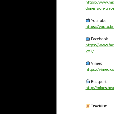
https://www.mi
dimension-trace
YouTube
https://youtu.
Facebook
https://www.fa
287/
Vimeo
https://vimeo.
Beatport
http://mixes.be
Tracklist