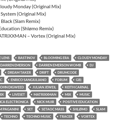
Cloudy Monday (Original Mix)
 System (Original Mix)
Black (Slam Remix)
 Education (Shlømo Remix)
ATRiXXMAN – Vortex (Original Mix)
E LENS
BASTINOV
BLOOMING ERA
CLOUDY MONDAY
DARREN EMERSON
DARREN EMERSON WOMB
DJ
DREAM TAKER
DRIFT
DRUMCODE
IC
ENRICO SANGIULIANO
FORUM
GB)
JOHN DIGWEED
JULIAN JEWEIL
KEITH CARNAL
IX
LIVESET
MATRIXXMAN
MIX
MUSIC
ICA ELECTRONICA
NICK MUIR
POSITIVE EDUCATION
M PAGANINI
SET
SETAOC MASS
SHLØMO
SLAM
TECHNO
TECHNO MUSIC
TRACER
VORTEX