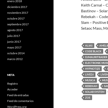
enero 2018
Keith Carnal – 
diciembre 2017
Bastinov – Solar
noviembre 2017
Rebekah – Code 
octubre 2017
Slam – Positive
septiembre 2017
Setaoc Mass, M
agosto 2017
julio 2017
junio 2017
ALIAS
AMELI
mayo 2017
CODE BLACK
octubre 2014
DJMAURITRADER
marzo 2012
ELECTRONIC MUS
HYPNOTIZE
LIVEDJ
LIVEM
META
MUSICA
MUS
Registro
REBEKAH
SA
Acceder
SOLAR SYSTEM
Feed de entradas
ZOE
Feed de comentarios
WordPress.org