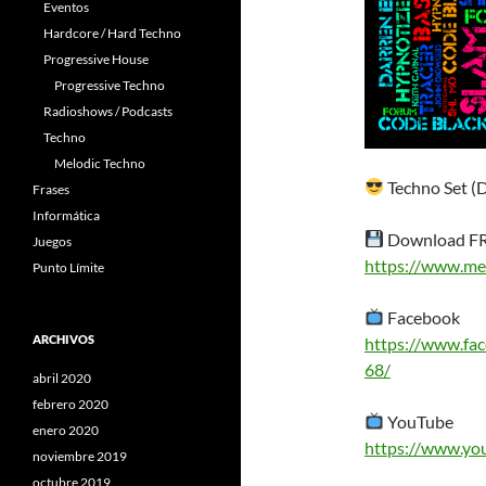
Eventos
Hardcore / Hard Techno
Progressive House
Progressive Techno
Radioshows / Podcasts
Techno
Melodic Techno
Techno Set (
Frases
Informática
Download FRE
Juegos
https://www.me
Punto Límite
Facebook
ARCHIVOS
https://www.fa
68/
abril 2020
febrero 2020
YouTube
enero 2020
https://www.y
noviembre 2019
octubre 2019