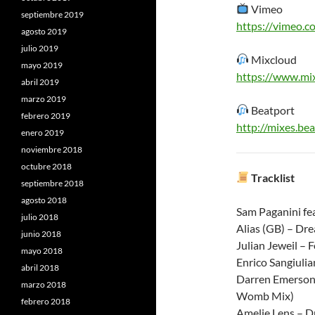
Vimeo
septiembre 2019
https://vimeo.
agosto 2019
julio 2019
Mixcloud
mayo 2019
https://www.mi
abril 2019
marzo 2019
Beatport
febrero 2019
http://mixes.b
enero 2019
noviembre 2018
octubre 2018
Tracklist
septiembre 2018
agosto 2018
Sam Paganini fea
julio 2018
Alias (GB) – Dre
junio 2018
Julian Jeweil – 
mayo 2018
Enrico Sangiulia
abril 2018
Darren Emerson,
marzo 2018
Womb Mix)
febrero 2018
Amelie Lens – Dr