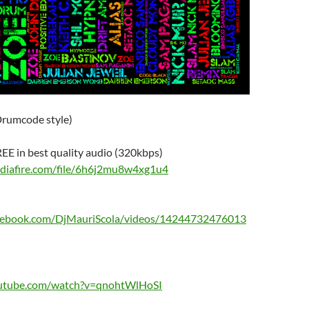
Drumcode style)
E in best quality audio (320kbps)
diafire.com/file/6h6j2mu8w4xg1u4
cebook.com/DjMauriScola/videos/14244732476013
outube.com/watch?v=qnohtWlHoSI