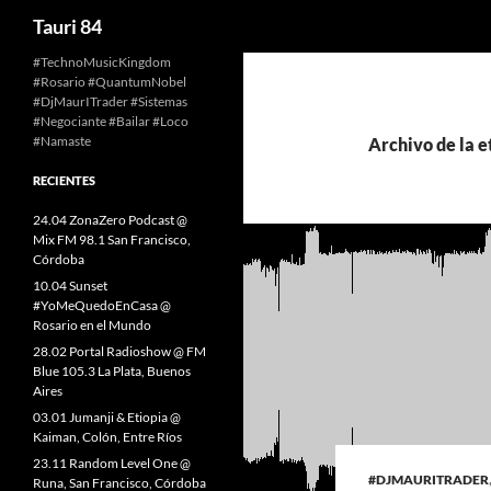
Buscar
Tauri 84
Saltar
#TechnoMusicKingdom
#Rosario #QuantumNobel
al
#DjMaurITrader #Sistemas
contenido
#Negociante #Bailar #Loco
#Namaste
Archivo de la 
RECIENTES
24.04 ZonaZero Podcast @
Mix FM 98.1 San Francisco,
Córdoba
10.04 Sunset
#YoMeQuedoEnCasa @
Rosario en el Mundo
28.02 Portal Radioshow @ FM
Blue 105.3 La Plata, Buenos
Aires
03.01 Jumanji & Etiopia @
Kaiman, Colón, Entre Ríos
23.11 Random Level One @
#DJMAURITRADER
Runa, San Francisco, Córdoba