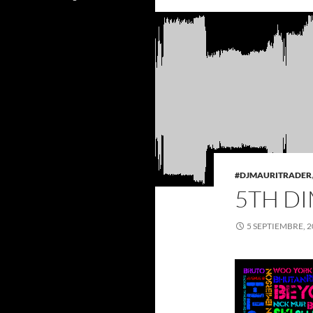
#DJMAURITRADER
5TH D
5 SEPTIEMBRE, 2