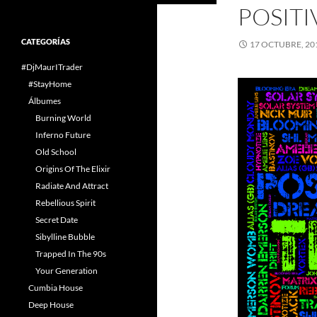
POSIT
CATEGORÍAS
17 OCTUBRE, 20
#DjMaurITrader
#StayHome
Álbumes
Burning World
Inferno Future
Old School
Origins Of The Elixir
Radiate And Attract
Rebellious Spirit
Secret Date
Sibylline Bubble
Trapped In The 90s
Your Generation
Cumbia House
Deep House