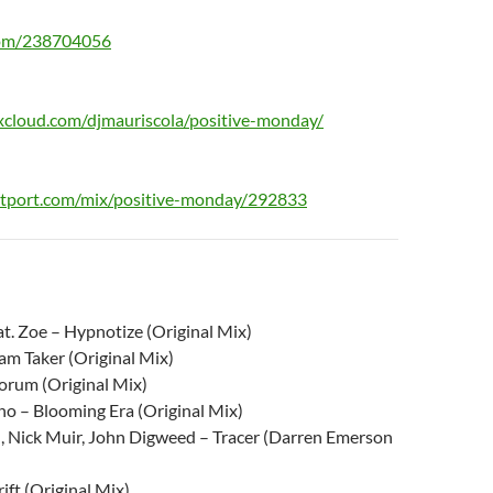
com/238704056
xcloud.com/djmauriscola/positive-monday/
eatport.com/mix/positive-monday/292833
t. Zoe – Hypnotize (Original Mix)
am Taker (Original Mix)
Forum (Original Mix)
no – Blooming Era (Original Mix)
 Nick Muir, John Digweed – Tracer (Darren Emerson
ift (Original Mix)