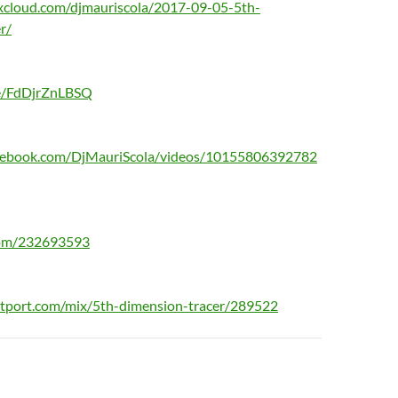
xcloud.com/djmauriscola/2017-09-05-5th-
r/
be/FdDjrZnLBSQ
cebook.com/DjMauriScola/videos/10155806392782
com/232693593
atport.com/mix/5th-dimension-tracer/289522