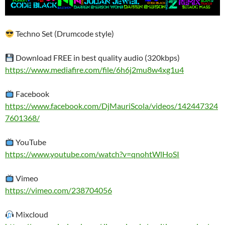
Techno Set (Drumcode style)
Download FREE in best quality audio (320kbps)
https://www.mediafire.com/file/6h6j2mu8w4xg1u4
Facebook
https://www.facebook.com/DjMauriScola/videos/142447324
7601368/
YouTube
https://www.youtube.com/watch?v=qnohtWlHoSI
Vimeo
https://vimeo.com/238704056
Mixcloud