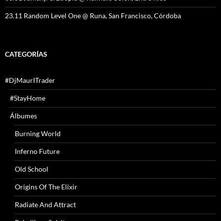
23.11 Random Level One @ Runa, San Francisco, Córdoba
CATEGORÍAS
#DjMaurITrader
#StayHome
Álbumes
Burning World
Inferno Future
Old School
Origins Of The Elixir
Radiate And Attract