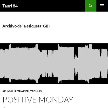
Saltar
Buscar
Tauri 84
al
MENÚ
contenido
PRINCI
Archivo de la etiqueta: GB)
#DJMAURITRADER
,
TECHNO
POSITIVE MONDAY