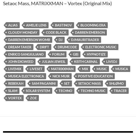
Setaoc Mass, MATRiXXMAN – Vortex (Original Mix)
ALIAS
AMELIE LENS
BASTINOV
BLOOMING ERA
CLOUDY MONDAY
CODE BLACK
DARREN EMERSON
DARREN EMERSON WOMB
DJ
DJMAURITRADER
DREAM TAKER
DRIFT
DRUMCODE
ELECTRONIC MUSIC
ENRICO SANGIULIANO
FORUM
GB)
HYPNOTIZE
JOHN DIGWEED
JULIAN JEWEIL
KEITH CARNAL
LIVEDJ
LIVEMIX
LIVESET
MATRIXXMAN
MIX
MUSIC
MUSICA
MUSICA ELECTRONICA
NICK MUIR
POSITIVE EDUCATION
REBEKAH
SAM PAGANINI
SET
SETAOC MASS
SHLØMO
SLAM
SOLAR SYSTEM
TECHNO
TECHNO MUSIC
TRACER
VORTEX
ZOE