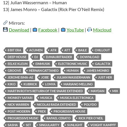
12| Julian Wassermann – Human
13| James Monro – Galactix (Rick Pier O’Neil Remix)
Mirrors:
Download
|
Facebook
|
YouTube
|
Mixcloud
8 BIT ERA
ACUMEN
ATR
ATT
BAILE
CHILLOUT
DEEP HOUSE
DJ
DJMAURITRADER
DOWNLOAD
EELKE KLEIJN
EINMUSIK
ELECTRONIC MUSIC
GALACTIX
GROOVE
HERNAN CATTANEO
HUMAN
JAMES MONRO
JEROME ISMA-AE
JOBE
JULIAN WASSERMANN
JUST HER
KIKO
KUBRICK
LONYA
MARIANO MELLINO
MARTIN ROTH'S RETURN OF THE SNARE EXTENDED
MAYDAN
MIX
MONKEY SAFARI
MUSICA
MUSICA ELECTRONICA
NICK WARREN
NICOLAS RADA EXTENDED
POLYDO
POST MODERN
PREX
PROGRESSIVE HOUSE
PROGRESSIVE MUSIC
RAFAEL CERATO
RICK PIER O'NEIL
SASHA
SET
SINGULARITY
SUNLIGHT
VOIGHT KAMPFF