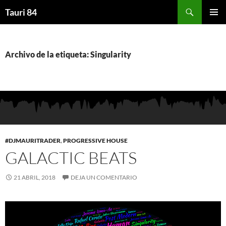
Saltar
Buscar
Tauri 84
al
MENÚ
contenido
PRINCI
Archivo de la etiqueta: Singularity
#DJMAURITRADER
,
PROGRESSIVE HOUSE
GALACTIC BEATS
21 ABRIL, 2018
DEJA UN COMENTARIO