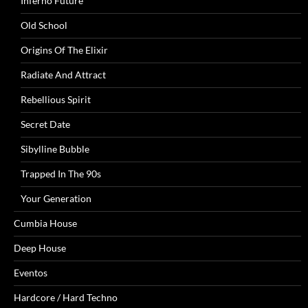
Inferno Future
Old School
Origins Of The Elixir
Radiate And Attract
Rebellious Spirit
Secret Date
Sibylline Bubble
Trapped In The 90s
Your Generation
Cumbia House
Deep House
Eventos
Hardcore / Hard Techno