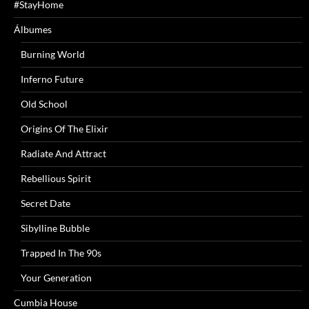
#StayHome
Álbumes
Burning World
Inferno Future
Old School
Origins Of The Elixir
Radiate And Attract
Rebellious Spirit
Secret Date
Sibylline Bubble
Trapped In The 90s
Your Generation
Cumbia House