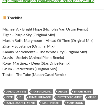
http://mixes.beatport.com/mix/deep-reflections/291408
Tracklist
Michael A – Bright Hope (Nicholas Van Orton Remix)
Ziger – Purple Sky (Original Mix)
Martin Roth, Marymoon – Ahead Of Time (Original Mix)
Ziger – Substance (Original Mix)
Kamilo Sanclemente – The White City (Original Mix)
Aravis – Society (Animal Picnic Remix)
Roger Martinez – Deep (Stas Drive Remix)
Grum – Reflections (Original Mix)
Tiesto – The Tube (Matan Caspi Remix)
AHEAD OF TIME
ANIMAL PICNIC
ARAVIS
BRIGHT HOPE
DEEP
DJ
DJMAURITRADER
ELECTRONIC MUSIC
GRUM
KAMILO SANCLEMENTE
MARTIN ROTH
MARYMOON