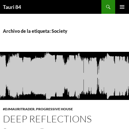
Saltar
Buscar
Tauri 84
al
MENÚ
contenido
PRINCI
Archivo de la etiqueta: Society
#DJMAURITRADER
,
PROGRESSIVE HOUSE
DEEP REFLECTIONS