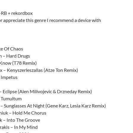
de
flecha
-RB + rekordbox
arriba/abajo
r appreciate this genre I recommend a device with
para
aumentar
o
disminuir
e Of Chaos
el
n – Hard Drugs
volumen.
 Know (T78 Remix)
x – Kenyszerleszallas (Atze Ton Remix)
 Impetus
– Eclipse (Alen Milivojevic & Drzneday Remix)
 Tumultum
 – Sunglasses At Night (Gene Karz, Lesia Karz Remix)
niuk – Hold Me Chorus
ak – Into The Groove
rakis – In My Mind