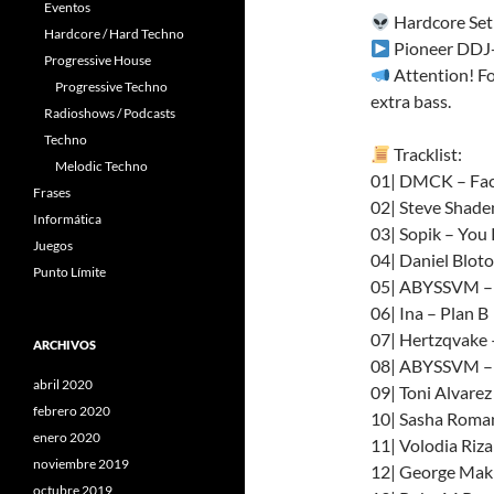
Eventos
Hardcore Set
Hardcore / Hard Techno
Pioneer DDJ
Progressive House
Attention! Fo
Progressive Techno
extra bass.
Radioshows / Podcasts
Techno
Tracklist:
Melodic Techno
01| DMCK – Fac
Frases
02| Steve Shade
Informática
03| Sopik – You
Juegos
04| Daniel Bloto
Punto Límite
05| ABYSSVM –
06| Ina – Plan B
07| Hertzqvake 
ARCHIVOS
08| ABYSSVM –
abril 2020
09| Toni Alvarez
febrero 2020
10| Sasha Roma
enero 2020
11| Volodia Riz
noviembre 2019
12| George Mak
octubre 2019