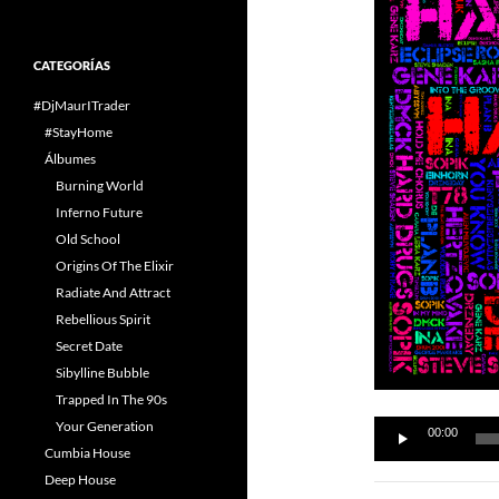
CATEGORÍAS
#DjMaurITrader
#StayHome
Álbumes
Burning World
Inferno Future
Old School
Origins Of The Elixir
Radiate And Attract
Rebellious Spirit
Secret Date
Sibylline Bubble
Trapped In The 90s
Your Generation
Reproductor
00:00
Cumbia House
de
Deep House
audio