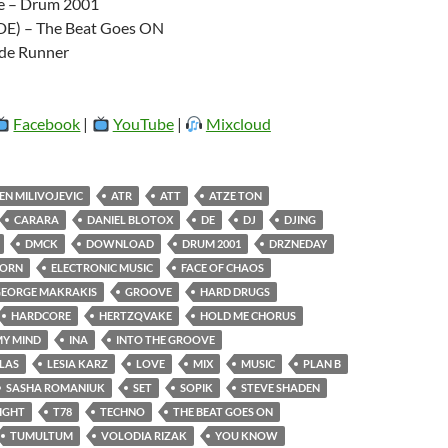
e – Drum 2001
E) – The Beat Goes ON
ade Runner
Facebook
|
YouTube
|
Mixcloud
EN MILIVOJEVIC
ATR
ATT
ATZE TON
CARARA
DANIEL BLOTOX
DE
DJ
DJING
DMCK
DOWNLOAD
DRUM 2001
DRZNEDAY
HORN
ELECTRONIC MUSIC
FACE OF CHAOS
EORGE MAKRAKIS
GROOVE
HARD DRUGS
HARDCORE
HERTZQVAKE
HOLD ME CHORUS
MY MIND
INA
INTO THE GROOVE
LAS
LESIA KARZ
LOVE
MIX
MUSIC
PLAN B
SASHA ROMANIUK
SET
SOPIK
STEVE SHADEN
IGHT
T78
TECHNO
THE BEAT GOES ON
TUMULTUM
VOLODIA RIZAK
YOU KNOW