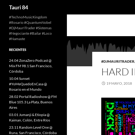
Buscar
Tauri 84
Saltar
#TechnoMusicKingdom
#Rosario #QuantumNobel
al
#DjMaurITrader #Sistemas
contenido
#Negociante #Bailar #Loco
#Namaste
RECIENTES
24.04 ZonaZero Podcast @
#DJMAURITRADER
Mix FM 98.1 San Francisco,
HARD 
Córdoba
10.04 Sunset
19 MAYO, 2018
#YoMeQuedoEnCasa @
Rosario en el Mundo
28.02 Portal Radioshow @ FM
Blue 105.3 La Plata, Buenos
Aires
03.01 Jumanji & Etiopia @
Kaiman, Colón, Entre Ríos
23.11 Random Level One @
Runa, San Francisco, Córdoba