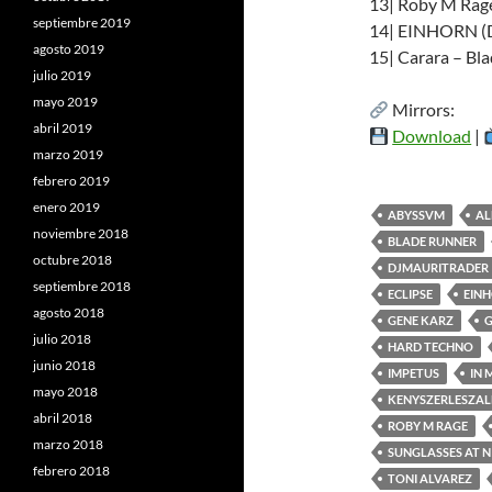
13| Roby M Rag
septiembre 2019
14| EINHORN (D
agosto 2019
15| Carara – Bl
julio 2019
mayo 2019
Mirrors:
abril 2019
Download
|
marzo 2019
febrero 2019
enero 2019
ABYSSVM
AL
noviembre 2018
BLADE RUNNER
octubre 2018
DJMAURITRADER
septiembre 2018
ECLIPSE
EIN
agosto 2018
GENE KARZ
G
julio 2018
HARD TECHNO
junio 2018
IMPETUS
IN 
mayo 2018
KENYSZERLESZAL
abril 2018
ROBY M RAGE
marzo 2018
SUNGLASSES AT N
febrero 2018
TONI ALVAREZ