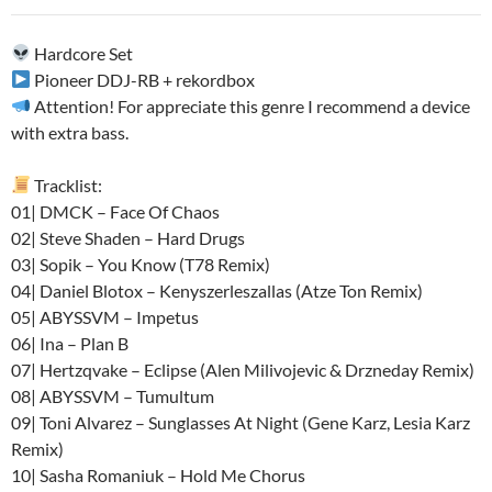
audio
Hardcore Set
Pioneer DDJ-RB + rekordbox
Attention! For appreciate this genre I recommend a device
with extra bass.
Tracklist:
01| DMCK – Face Of Chaos
02| Steve Shaden – Hard Drugs
03| Sopik – You Know (T78 Remix)
04| Daniel Blotox – Kenyszerleszallas (Atze Ton Remix)
05| ABYSSVM – Impetus
06| Ina – Plan B
07| Hertzqvake – Eclipse (Alen Milivojevic & Drzneday Remix)
08| ABYSSVM – Tumultum
09| Toni Alvarez – Sunglasses At Night (Gene Karz, Lesia Karz
Remix)
10| Sasha Romaniuk – Hold Me Chorus