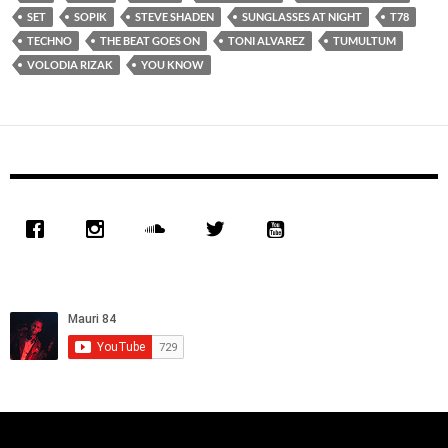
SET
SOPIK
STEVE SHADEN
SUNGLASSES AT NIGHT
T78
TECHNO
THE BEAT GOES ON
TONI ALVAREZ
TUMULTUM
VOLODIA RIZAK
YOU KNOW