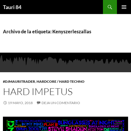
Saltar
Buscar
Tauri 84
al
MENÚ
contenido
PRINCI
Archivo de la etiqueta: Kenyszerleszallas
#DJMAURITRADER
,
HARDCORE / HARD TECHNO
HARD IMPETUS
19 MAYO, 2018
DEJA UN COMENTARIO