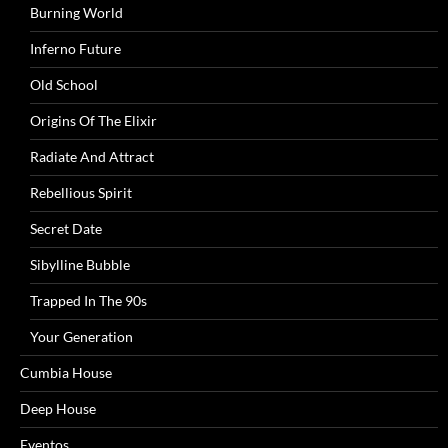
Burning World
Inferno Future
Old School
Origins Of The Elixir
Radiate And Attract
Rebellious Spirit
Secret Date
Sibylline Bubble
Trapped In The 90s
Your Generation
Cumbia House
Deep House
Eventos