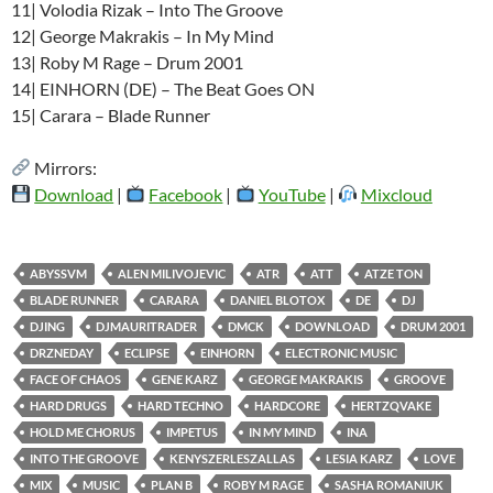
11| Volodia Rizak – Into The Groove
12| George Makrakis – In My Mind
13| Roby M Rage – Drum 2001
14| EINHORN (DE) – The Beat Goes ON
15| Carara – Blade Runner
Mirrors:
Download
|
Facebook
|
YouTube
|
Mixcloud
ABYSSVM
ALEN MILIVOJEVIC
ATR
ATT
ATZE TON
BLADE RUNNER
CARARA
DANIEL BLOTOX
DE
DJ
DJING
DJMAURITRADER
DMCK
DOWNLOAD
DRUM 2001
DRZNEDAY
ECLIPSE
EINHORN
ELECTRONIC MUSIC
FACE OF CHAOS
GENE KARZ
GEORGE MAKRAKIS
GROOVE
HARD DRUGS
HARD TECHNO
HARDCORE
HERTZQVAKE
HOLD ME CHORUS
IMPETUS
IN MY MIND
INA
INTO THE GROOVE
KENYSZERLESZALLAS
LESIA KARZ
LOVE
MIX
MUSIC
PLAN B
ROBY M RAGE
SASHA ROMANIUK