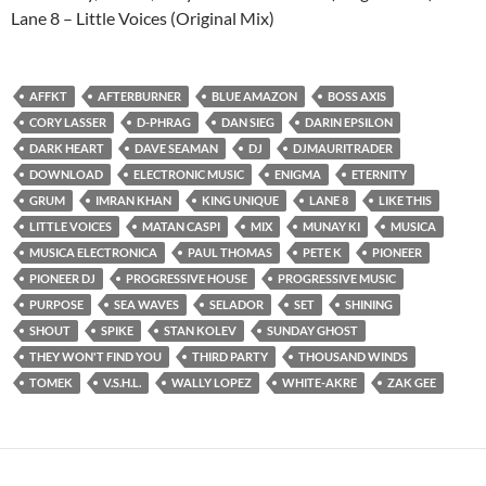
Lane 8 – Little Voices (Original Mix)
AFFKT
AFTERBURNER
BLUE AMAZON
BOSS AXIS
CORY LASSER
D-PHRAG
DAN SIEG
DARIN EPSILON
DARK HEART
DAVE SEAMAN
DJ
DJMAURITRADER
DOWNLOAD
ELECTRONIC MUSIC
ENIGMA
ETERNITY
GRUM
IMRAN KHAN
KING UNIQUE
LANE 8
LIKE THIS
LITTLE VOICES
MATAN CASPI
MIX
MUNAY KI
MUSICA
MUSICA ELECTRONICA
PAUL THOMAS
PETE K
PIONEER
PIONEER DJ
PROGRESSIVE HOUSE
PROGRESSIVE MUSIC
PURPOSE
SEA WAVES
SELADOR
SET
SHINING
SHOUT
SPIKE
STAN KOLEV
SUNDAY GHOST
THEY WON'T FIND YOU
THIRD PARTY
THOUSAND WINDS
TOMEK
V.S.H.L.
WALLY LOPEZ
WHITE-AKRE
ZAK GEE