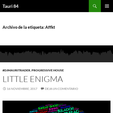
Saltar
Buscar
Tauri 84
al
MENÚ
contenido
PRINCI
Archivo de la etiqueta: Affkt
#DJMAURITRADER
,
PROGRESSIVE HOUSE
LITTLE ENIGMA
16 NOVIEMBRE, 2017
DEJA UN COMENTARIO