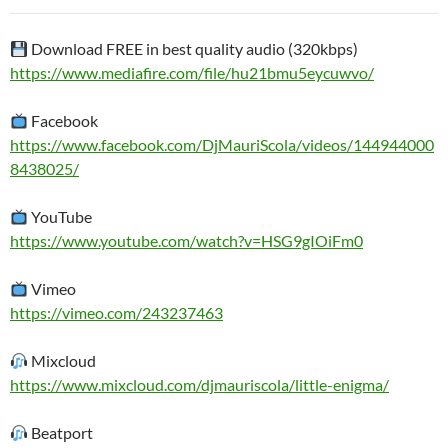
audio
Download FREE in best quality audio (320kbps)
https://www.mediafire.com/file/hu21bmu5eycuwvo/
Facebook
https://www.facebook.com/DjMauriScola/videos/144944000
8438025/
YouTube
https://www.youtube.com/watch?v=HSG9gIOiFm0
Vimeo
https://vimeo.com/243237463
Mixcloud
https://www.mixcloud.com/djmauriscola/little-enigma/
Beatport