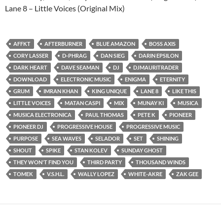
Lane 8 – Little Voices (Original Mix)
AFFKT
AFTERBURNER
BLUE AMAZON
BOSS AXIS
CORY LASSER
D-PHRAG
DAN SIEG
DARIN EPSILON
DARK HEART
DAVE SEAMAN
DJ
DJMAURITRADER
DOWNLOAD
ELECTRONIC MUSIC
ENIGMA
ETERNITY
GRUM
IMRAN KHAN
KING UNIQUE
LANE 8
LIKE THIS
LITTLE VOICES
MATAN CASPI
MIX
MUNAY KI
MUSICA
MUSICA ELECTRONICA
PAUL THOMAS
PETE K
PIONEER
PIONEER DJ
PROGRESSIVE HOUSE
PROGRESSIVE MUSIC
PURPOSE
SEA WAVES
SELADOR
SET
SHINING
SHOUT
SPIKE
STAN KOLEV
SUNDAY GHOST
THEY WON'T FIND YOU
THIRD PARTY
THOUSAND WINDS
TOMEK
V.S.H.L.
WALLY LOPEZ
WHITE-AKRE
ZAK GEE