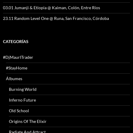
03.01 Jumanji & Etiopia @ Kaiman, Colón, Entre Ríos
23.11 Random Level One @ Runa, San Francisco, Córdoba
CATEGORÍAS
#DjMaurITrader
#StayHome
Álbumes
Burning World
Inferno Future
Old School
Origins Of The Elixir
Radiate And Attract