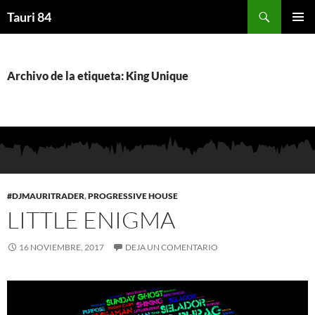
Saltar
Buscar
Tauri 84
al
MENÚ
contenido
PRINCI
Archivo de la etiqueta: King Unique
#DJMAURITRADER
,
PROGRESSIVE HOUSE
LITTLE ENIGMA
16 NOVIEMBRE, 2017
DEJA UN COMENTARIO