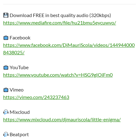
audio
Download FREE in best quality audio (320kbps)
https://www.mediafire.com/file/hu21bmu5eycuwvo/
Facebook
https://www.facebook.com/DjMauriScola/videos/144944000
8438025/
YouTube
https://www.youtube.com/watch?v=HSG9gIOiFm0
Vimeo
https://vimeo.com/243237463
Mixcloud
https://www.mixcloud.com/djmauriscola/little-enigma/
Beatport