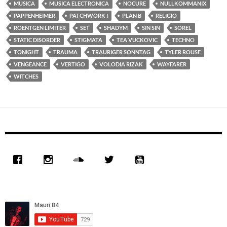
MUSICA
MUSICA ELECTRONICA
NOCURE
NULLKOMMANIX
PAPPENHEIMER
PATCHWORK I
PLAN B
RELIGIO
ROENTGEN LIMITER
SET
SHADYM
SIN SIN
SOREL
STATIC DISORDER
STIGMATA
TEA VUCKOVIC
TECHNO
TONIGHT
TRAUMA
TRAURIGER SONNTAG
TYLER ROUSE
VENGEANCE
VERTIGO
VOLODIA RIZAK
WAYFARER
WITCHES