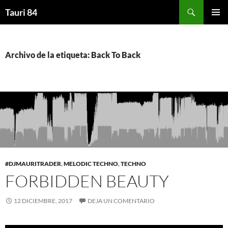
Saltar
Buscar
Tauri 84
al
MENÚ
contenido
PRINCI
Archivo de la etiqueta: Back To Back
#DJMAURITRADER
,
MELODIC TECHNO
,
TECHNO
FORBIDDEN BEAUTY
12 DICIEMBRE, 2017
DEJA UN COMENTARIO