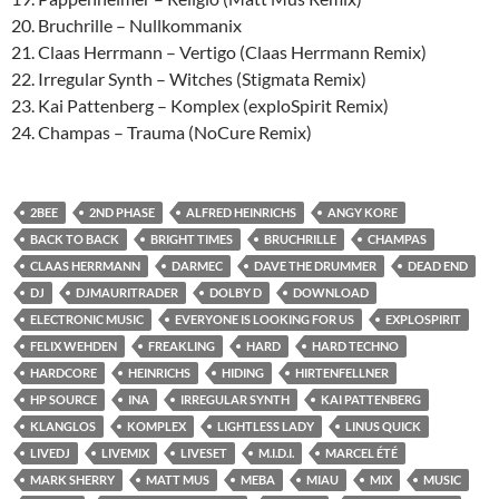
20. Bruchrille – Nullkommanix
21. Claas Herrmann – Vertigo (Claas Herrmann Remix)
22. Irregular Synth – Witches (Stigmata Remix)
23. Kai Pattenberg – Komplex (exploSpirit Remix)
24. Champas – Trauma (NoCure Remix)
2BEE
2ND PHASE
ALFRED HEINRICHS
ANGY KORE
BACK TO BACK
BRIGHT TIMES
BRUCHRILLE
CHAMPAS
CLAAS HERRMANN
DARMEC
DAVE THE DRUMMER
DEAD END
DJ
DJMAURITRADER
DOLBY D
DOWNLOAD
ELECTRONIC MUSIC
EVERYONE IS LOOKING FOR US
EXPLOSPIRIT
FELIX WEHDEN
FREAKLING
HARD
HARD TECHNO
HARDCORE
HEINRICHS
HIDING
HIRTENFELLNER
HP SOURCE
INA
IRREGULAR SYNTH
KAI PATTENBERG
KLANGLOS
KOMPLEX
LIGHTLESS LADY
LINUS QUICK
LIVEDJ
LIVEMIX
LIVESET
M.I.D.I.
MARCEL ÉTÉ
MARK SHERRY
MATT MUS
MEBA
MIAU
MIX
MUSIC