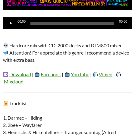
Reproductor
00:00
00:00
de
audio
Hardcore mix with CDJ2000 decks and DJM800 mixer
Attention! For appreciate this genre I recommend a device
with extra bass.
Download
|
Facebook
|
YouTube
|
Vimeo
|
Mixcloud
Tracklist
1. Darmec – Hiding
2. 2bee – Wayfarer
3. Heinrichs & Hirtenfellner – Trauriger sonntag (Alfred