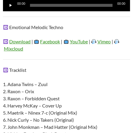
Reproductor
00:00
00:00
de
audio
Emotional Melodic Techno
Download
|
Facebook
|
YouTube
|
Vimeo
|
Mixcloud
Tracklist
1. Adana Twins – Zuul
2. Raxon – Orix
3. Raxon – Forbidden Quest
4. Harvey McKay – Cover Up
5. Maetrik – Ninex 7-c (Original Mix)
6. Nick Curly – No Takers (Original)
7. John Monkman – Mad Hatter (Original Mix)