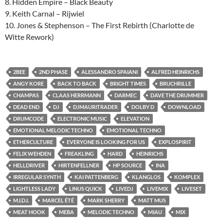
8. Hidden Empire – Black Beauty
9. Keith Carnal – Rijwiel
10. Jones & Stephenson – The First Rebirth (Charlotte de
Witte Rework)
2BEE
2ND PHASE
ALESSANDRO SPAIANI
ALFRED HEINRICHS
ANGY KORE
BACK TO BACK
BRIGHT TIMES
BRUCHRILLE
CHAMPAS
CLAAS HERRMANN
DARMEC
DAVE THE DRUMMER
DEAD END
DJ
DJMAURITRADER
DOLBY D
DOWNLOAD
DRUMCODE
ELECTRONIC MUSIC
ELEVATION
EMOTIONAL MELODIC TECHNO
EMOTIONAL TECHNO
ETHERCULTURE
EVERYONE IS LOOKING FOR US
EXPLOSPIRIT
FELIX WEHDEN
FREAKLING
HARD
HEINRICHS
HELLDRIVER
HIRTENFELLNER
HP SOURCE
INA
IRREGULAR SYNTH
KAI PATTENBERG
KLANGLOS
KOMPLEX
LIGHTLESS LADY
LINUS QUICK
LIVEDJ
LIVEMIX
LIVESET
M.I.D.I.
MARCEL ÉTÉ
MARK SHERRY
MATT MUS
MEAT HOOK
MEBA
MELODIC TECHNO
MIAU
MIX