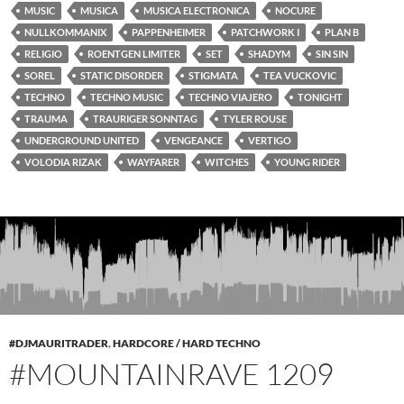
MUSIC
MUSICA
MUSICA ELECTRONICA
NOCURE
NULLKOMMANIX
PAPPENHEIMER
PATCHWORK I
PLAN B
RELIGIO
ROENTGEN LIMITER
SET
SHADYM
SIN SIN
SOREL
STATIC DISORDER
STIGMATA
TEA VUCKOVIC
TECHNO
TECHNO MUSIC
TECHNO VIAJERO
TONIGHT
TRAUMA
TRAURIGER SONNTAG
TYLER ROUSE
UNDERGROUND UNITED
VENGEANCE
VERTIGO
VOLODIA RIZAK
WAYFARER
WITCHES
YOUNG RIDER
#DJMAURITRADER
,
HARDCORE / HARD TECHNO
#MOUNTAINRAVE 1209