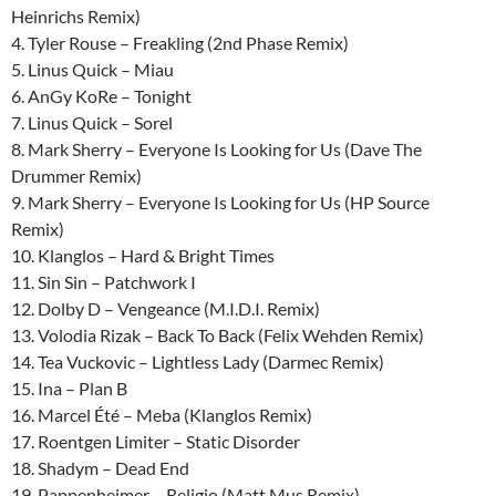
Heinrichs Remix)
4. Tyler Rouse – Freakling (2nd Phase Remix)
5. Linus Quick – Miau
6. AnGy KoRe – Tonight
7. Linus Quick – Sorel
8. Mark Sherry – Everyone Is Looking for Us (Dave The
Drummer Remix)
9. Mark Sherry – Everyone Is Looking for Us (HP Source
Remix)
10. Klanglos – Hard & Bright Times
11. Sin Sin – Patchwork I
12. Dolby D – Vengeance (M.I.D.I. Remix)
13. Volodia Rizak – Back To Back (Felix Wehden Remix)
14. Tea Vuckovic – Lightless Lady (Darmec Remix)
15. Ina – Plan B
16. Marcel Été – Meba (Klanglos Remix)
17. Roentgen Limiter – Static Disorder
18. Shadym – Dead End
19. Pappenheimer – Religio (Matt Mus Remix)