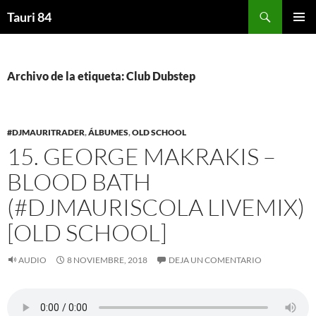
Saltar
Buscar
Tauri 84
al
MENÚ
contenido
PRINCI
Archivo de la etiqueta: Club Dubstep
#DJMAURITRADER
,
ÁLBUMES
,
OLD SCHOOL
15. GEORGE MAKRAKIS –
BLOOD BATH
(#DJMAURISCOLA LIVEMIX)
[OLD SCHOOL]
AUDIO
8 NOVIEMBRE, 2018
DEJA UN COMENTARIO