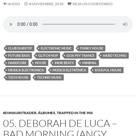
AUDIO
8 NOVIEMBRE, 2018
DEJA UN COMENTARIO
CLUB DUBSTEP
ELECTRONIC MUSIC
FUNKY HOUSE
FUTURE BASS
GLITCH HOP
GOA PSY TRANCE
HARD TECHNO
HARDCORE
HOUSE
INDIE BEATS
MINIMAL
MUSICA ELECTRONICA
MÚSICA ELETRÔNICA
SOULFUL HOUSE
TECH HOUSE
TECHNO MUSIC
#DJMAURITRADER
,
ÁLBUMES
,
TRAPPED IN THE 90S
05. DEBORAH DE LUCA –
BAD MORNING (ANGY