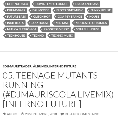
DEEP NU DISCO
DOWNTEMPO LOUNGE
DRUM AND BASS
DRUM&BASS
DRUMCODE
ELECTRONIC MUSIC
FUNKY HOUSE
FUTURE BASS
GLITCH HOP
GOA PSY TRANCE
HOUSE
INDIE BEATS
JAZZ HOUSE
MINIMAL
MUSICA ELECTRONICA
MÚSICA ELETRÔNICA
PROGRESSIVE PSY
SOULFUL HOUSE
TECH HOUSE
TECHNO
TECHNO MUSIC
#DJMAURITRADER
,
ÁLBUMES
,
INFERNO FUTURE
05. TEENAGE MUTANTS –
RUNNING
(#DJMAURISCOLA LIVEMIX)
[INFERNO FUTURE]
AUDIO
28 SEPTIEMBRE, 2018
DEJA UN COMENTARIO