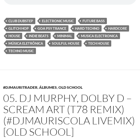
CLUB DUBSTEP
ELECTRONIC MUSIC
FUTURE BASS
GLITCH HOP
GOA PSY TRANCE
HARD TECHNO
HARDCORE
HOUSE
INDIE BEATS
MINIMAL
MUSICA ELECTRONICA
MÚSICA ELETRÔNICA
SOULFUL HOUSE
TECH HOUSE
TECHNO MUSIC
#DJMAURITRADER
,
ÁLBUMES
,
OLD SCHOOL
05. DJ MURPHY, DOLBY D –
SCREAM ART (T78 REMIX)
(#DJMAURISCOLA LIVEMIX)
[OLD SCHOOL]