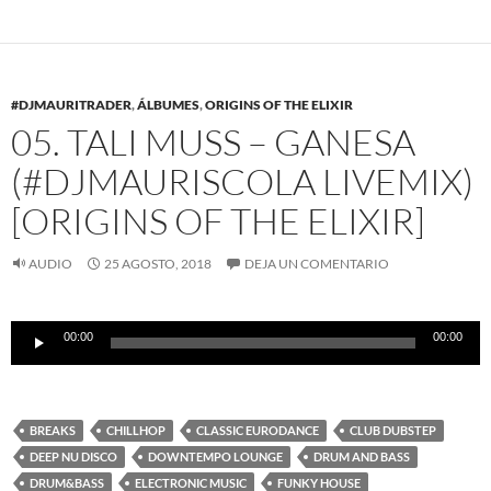
#DJMAURITRADER
,
ÁLBUMES
,
ORIGINS OF THE ELIXIR
05. TALI MUSS – GANESA
(#DJMAURISCOLA LIVEMIX)
[ORIGINS OF THE ELIXIR]
AUDIO
25 AGOSTO, 2018
DEJA UN COMENTARIO
Reproductor
00:00
00:00
de
audio
BREAKS
CHILLHOP
CLASSIC EURODANCE
CLUB DUBSTEP
DEEP NU DISCO
DOWNTEMPO LOUNGE
DRUM AND BASS
DRUM&BASS
ELECTRONIC MUSIC
FUNKY HOUSE