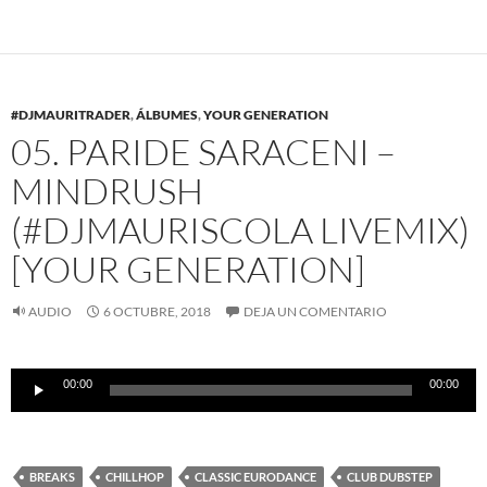
#DJMAURITRADER
,
ÁLBUMES
,
YOUR GENERATION
05. PARIDE SARACENI –
MINDRUSH
(#DJMAURISCOLA LIVEMIX)
[YOUR GENERATION]
AUDIO
6 OCTUBRE, 2018
DEJA UN COMENTARIO
Reproductor
00:00
00:00
de
audio
BREAKS
CHILLHOP
CLASSIC EURODANCE
CLUB DUBSTEP