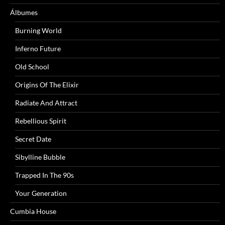
Álbumes
Burning World
Inferno Future
Old School
Origins Of The Elixir
Radiate And Attract
Rebellious Spirit
Secret Date
Sibylline Bubble
Trapped In The 90s
Your Generation
Cumbia House