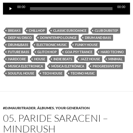
Reproductor
00:00
00:00
de
audio
BREAKS
CHILLHOP
CLASSIC EURODANCE
CLUB DUBSTEP
DEEP NU DISCO
DOWNTEMPO LOUNGE
DRUM AND BASS
DRUM&BASS
ELECTRONIC MUSIC
FUNKY HOUSE
FUTURE BASS
GLITCH HOP
GOA PSY TRANCE
HARD TECHNO
HARDCORE
HOUSE
INDIE BEATS
JAZZ HOUSE
MINIMAL
MUSICA ELECTRONICA
MÚSICA ELETRÔNICA
PROGRESSIVE PSY
SOULFUL HOUSE
TECH HOUSE
TECHNO MUSIC
#DJMAURITRADER
,
ÁLBUMES
,
YOUR GENERATION
05. PARIDE SARACENI –
MINDRUSH