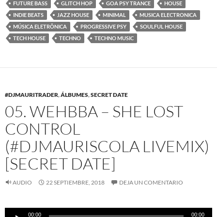
FUTURE BASS
GLITCH HOP
GOA PSY TRANCE
HOUSE
INDIE BEATS
JAZZ HOUSE
MINIMAL
MUSICA ELECTRONICA
MÚSICA ELETRÔNICA
PROGRESSIVE PSY
SOULFUL HOUSE
TECH HOUSE
TECHNO
TECHNO MUSIC
#DJMAURITRADER
,
ÁLBUMES
,
SECRET DATE
05. WEHBBA – SHE LOST
CONTROL
(#DJMAURISCOLA LIVEMIX)
[SECRET DATE]
AUDIO
22 SEPTIEMBRE, 2018
DEJA UN COMENTARIO
Reproductor
00:00
00:00