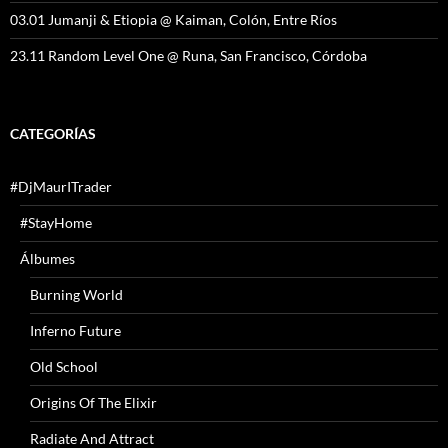
03.01 Jumanji & Etiopia @ Kaiman, Colón, Entre Ríos
23.11 Random Level One @ Runa, San Francisco, Córdoba
CATEGORÍAS
#DjMaurITrader
#StayHome
Álbumes
Burning World
Inferno Future
Old School
Origins Of The Elixir
Radiate And Attract