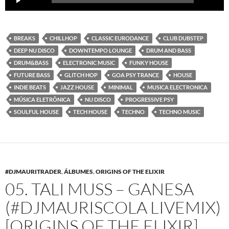
de
audio
BREAKS
CHILLHOP
CLASSIC EURODANCE
CLUB DUBSTEP
DEEP NU DISCO
DOWNTEMPO LOUNGE
DRUM AND BASS
DRUM&BASS
ELECTRONIC MUSIC
FUNKY HOUSE
FUTURE BASS
GLITCH HOP
GOA PSY TRANCE
HOUSE
INDIE BEATS
JAZZ HOUSE
MINIMAL
MUSICA ELECTRONICA
MÚSICA ELETRÔNICA
NU DISCO
PROGRESSIVE PSY
SOULFUL HOUSE
TECH HOUSE
TECHNO
TECHNO MUSIC
#DJMAURITRADER
,
ÁLBUMES
,
ORIGINS OF THE ELIXIR
05. TALI MUSS – GANESA
(#DJMAURISCOLA LIVEMIX)
[ORIGINS OF THE ELIXIR]