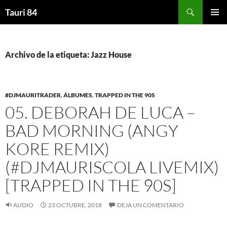
Saltar
Buscar
Tauri 84
al
MENÚ
contenido
PRINCI
Archivo de la etiqueta: Jazz House
#DJMAURITRADER
,
ÁLBUMES
,
TRAPPED IN THE 90S
05. DEBORAH DE LUCA –
BAD MORNING (ANGY
KORE REMIX)
(#DJMAURISCOLA LIVEMIX)
[TRAPPED IN THE 90S]
AUDIO
23 OCTUBRE, 2018
DEJA UN COMENTARIO