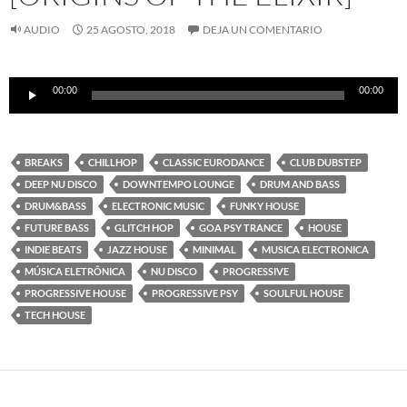
AUDIO
25 AGOSTO, 2018
DEJA UN COMENTARIO
Reproductor
00:00
00:00
de
audio
BREAKS
CHILLHOP
CLASSIC EURODANCE
CLUB DUBSTEP
DEEP NU DISCO
DOWNTEMPO LOUNGE
DRUM AND BASS
DRUM&BASS
ELECTRONIC MUSIC
FUNKY HOUSE
FUTURE BASS
GLITCH HOP
GOA PSY TRANCE
HOUSE
INDIE BEATS
JAZZ HOUSE
MINIMAL
MUSICA ELECTRONICA
MÚSICA ELETRÔNICA
NU DISCO
PROGRESSIVE
PROGRESSIVE HOUSE
PROGRESSIVE PSY
SOULFUL HOUSE
TECH HOUSE