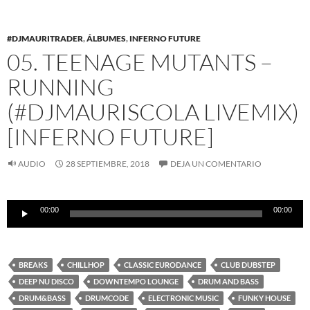
#DJMAURITRADER
,
ÁLBUMES
,
INFERNO FUTURE
05. TEENAGE MUTANTS –
RUNNING
(#DJMAURISCOLA LIVEMIX)
[INFERNO FUTURE]
AUDIO
28 SEPTIEMBRE, 2018
DEJA UN COMENTARIO
Reproductor
00:00
00:00
de
audio
BREAKS
CHILLHOP
CLASSIC EURODANCE
CLUB DUBSTEP
DEEP NU DISCO
DOWNTEMPO LOUNGE
DRUM AND BASS
DRUM&BASS
DRUMCODE
ELECTRONIC MUSIC
FUNKY HOUSE