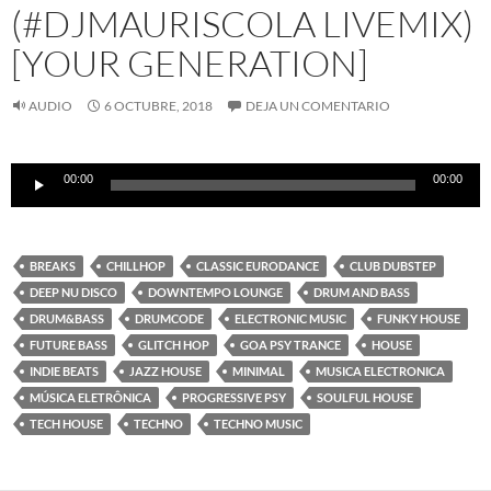
(#DJMAURISCOLA LIVEMIX)
[YOUR GENERATION]
AUDIO
6 OCTUBRE, 2018
DEJA UN COMENTARIO
Reproductor
00:00
00:00
de
audio
BREAKS
CHILLHOP
CLASSIC EURODANCE
CLUB DUBSTEP
DEEP NU DISCO
DOWNTEMPO LOUNGE
DRUM AND BASS
DRUM&BASS
DRUMCODE
ELECTRONIC MUSIC
FUNKY HOUSE
FUTURE BASS
GLITCH HOP
GOA PSY TRANCE
HOUSE
INDIE BEATS
JAZZ HOUSE
MINIMAL
MUSICA ELECTRONICA
MÚSICA ELETRÔNICA
PROGRESSIVE PSY
SOULFUL HOUSE
TECH HOUSE
TECHNO
TECHNO MUSIC