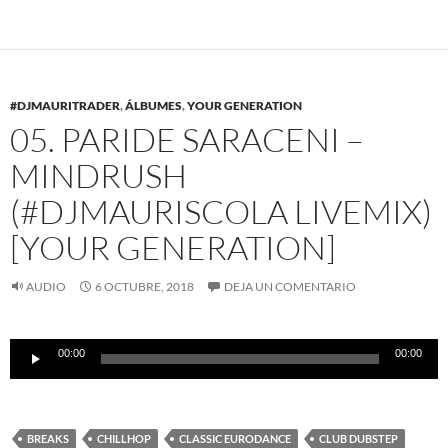
#DJMAURITRADER
,
ÁLBUMES
,
YOUR GENERATION
05. PARIDE SARACENI –
MINDRUSH
(#DJMAURISCOLA LIVEMIX)
[YOUR GENERATION]
AUDIO
6 OCTUBRE, 2018
DEJA UN COMENTARIO
Reproductor
00:00
00:00
de
audio
BREAKS
CHILLHOP
CLASSIC EURODANCE
CLUB DUBSTEP