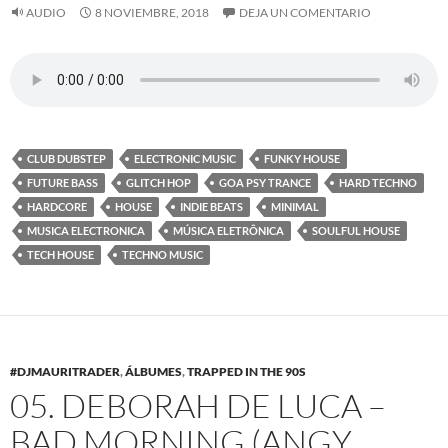
AUDIO
8 NOVIEMBRE, 2018
DEJA UN COMENTARIO
CLUB DUBSTEP
ELECTRONIC MUSIC
FUNKY HOUSE
FUTURE BASS
GLITCH HOP
GOA PSY TRANCE
HARD TECHNO
HARDCORE
HOUSE
INDIE BEATS
MINIMAL
MUSICA ELECTRONICA
MÚSICA ELETRÔNICA
SOULFUL HOUSE
TECH HOUSE
TECHNO MUSIC
#DJMAURITRADER
,
ÁLBUMES
,
TRAPPED IN THE 90S
05. DEBORAH DE LUCA –
BAD MORNING (ANGY