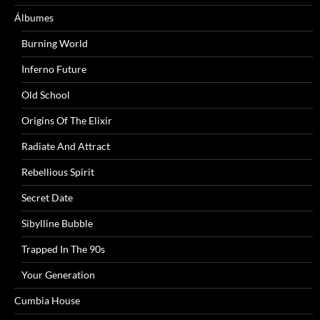
Álbumes
Burning World
Inferno Future
Old School
Origins Of The Elixir
Radiate And Attract
Rebellious Spirit
Secret Date
Sibylline Bubble
Trapped In The 90s
Your Generation
Cumbia House