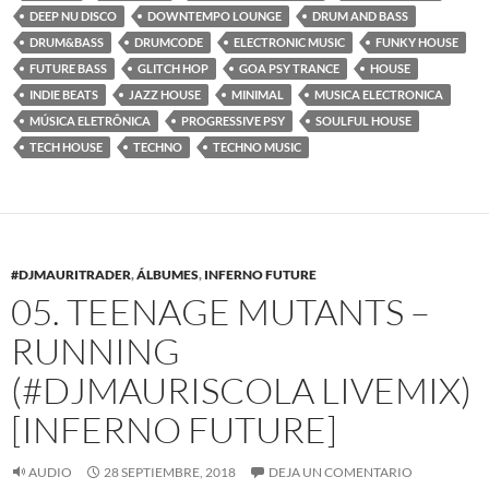
DEEP NU DISCO
DOWNTEMPO LOUNGE
DRUM AND BASS
DRUM&BASS
DRUMCODE
ELECTRONIC MUSIC
FUNKY HOUSE
FUTURE BASS
GLITCH HOP
GOA PSY TRANCE
HOUSE
INDIE BEATS
JAZZ HOUSE
MINIMAL
MUSICA ELECTRONICA
MÚSICA ELETRÔNICA
PROGRESSIVE PSY
SOULFUL HOUSE
TECH HOUSE
TECHNO
TECHNO MUSIC
#DJMAURITRADER
,
ÁLBUMES
,
INFERNO FUTURE
05. TEENAGE MUTANTS –
RUNNING
(#DJMAURISCOLA LIVEMIX)
[INFERNO FUTURE]
AUDIO
28 SEPTIEMBRE, 2018
DEJA UN COMENTARIO