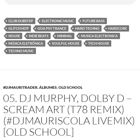
CLUB DUBSTEP
ELECTRONIC MUSIC
FUTURE BASS
GLITCH HOP
GOA PSY TRANCE
HARD TECHNO
HARDCORE
HOUSE
INDIE BEATS
MINIMAL
MUSICA ELECTRONICA
MÚSICA ELETRÔNICA
SOULFUL HOUSE
TECH HOUSE
TECHNO MUSIC
#DJMAURITRADER
,
ÁLBUMES
,
OLD SCHOOL
05. DJ MURPHY, DOLBY D –
SCREAM ART (T78 REMIX)
(#DJMAURISCOLA LIVEMIX)
[OLD SCHOOL]