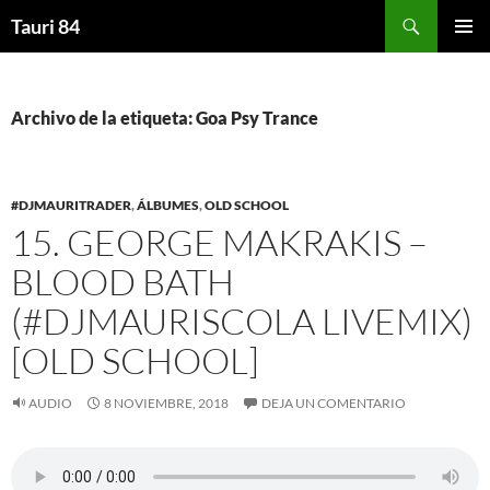
Saltar
Buscar
Tauri 84
al
MENÚ
contenido
PRINCI
Archivo de la etiqueta: Goa Psy Trance
#DJMAURITRADER
,
ÁLBUMES
,
OLD SCHOOL
15. GEORGE MAKRAKIS –
BLOOD BATH
(#DJMAURISCOLA LIVEMIX)
[OLD SCHOOL]
AUDIO
8 NOVIEMBRE, 2018
DEJA UN COMENTARIO