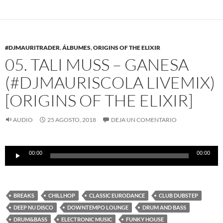
#DJMAURITRADER
,
ÁLBUMES
,
ORIGINS OF THE ELIXIR
05. TALI MUSS – GANESA
(#DJMAURISCOLA LIVEMIX)
[ORIGINS OF THE ELIXIR]
AUDIO
25 AGOSTO, 2018
DEJA UN COMENTARIO
Reproductor
00:00
00:00
de
audio
BREAKS
CHILLHOP
CLASSIC EURODANCE
CLUB DUBSTEP
DEEP NU DISCO
DOWNTEMPO LOUNGE
DRUM AND BASS
DRUM&BASS
ELECTRONIC MUSIC
FUNKY HOUSE