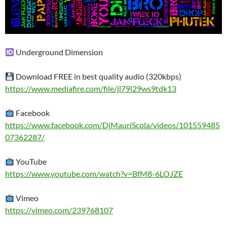
Underground Dimension
Download FREE in best quality audio (320kbps)
https://www.mediafire.com/file/jl79l29ws9tdk13
Facebook
https://www.facebook.com/DjMauriScola/videos/101559485
07362287/
YouTube
https://www.youtube.com/watch?v=BfM8-6LOJZE
Vimeo
https://vimeo.com/239768107