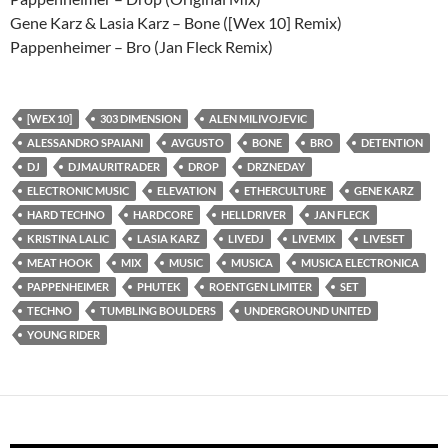
Gene Karz & Lasia Karz – Bone ([Wex 10] Remix)
Pappenheimer – Bro (Jan Fleck Remix)
[WEX 10]
303 DIMENSION
ALEN MILIVOJEVIC
ALESSANDRO SPAIANI
AVGUSTO
BONE
BRO
DETENTION
DJ
DJMAURITRADER
DROP
DRZNEDAY
ELECTRONIC MUSIC
ELEVATION
ETHERCULTURE
GENE KARZ
HARD TECHNO
HARDCORE
HELLDRIVER
JAN FLECK
KRISTINA LALIC
LASIA KARZ
LIVEDJ
LIVEMIX
LIVESET
MEAT HOOK
MIX
MUSIC
MUSICA
MUSICA ELECTRONICA
PAPPENHEIMER
PHUTEK
ROENTGEN LIMITER
SET
TECHNO
TUMBLING BOULDERS
UNDERGROUND UNITED
YOUNG RIDER