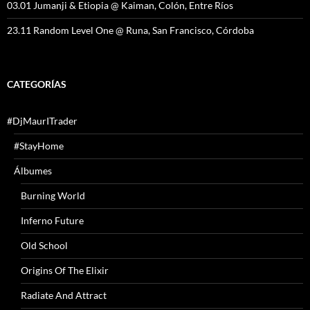
03.01 Jumanji & Etiopia @ Kaiman, Colón, Entre Ríos
23.11 Random Level One @ Runa, San Francisco, Córdoba
CATEGORÍAS
#DjMaurITrader
#StayHome
Álbumes
Burning World
Inferno Future
Old School
Origins Of The Elixir
Radiate And Attract