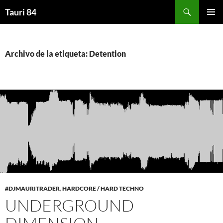
Saltar
Buscar
Tauri 84
al
MENÚ
contenido
PRINCI
Archivo de la etiqueta: Detention
#DJMAURITRADER
,
HARDCORE / HARD TECHNO
UNDERGROUND