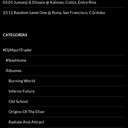
03.01 Jumanji & Etiopia @ Kaiman, Colón, Entre Ríos
23.11 Random Level One @ Runa, San Francisco, Córdoba
CATEGORÍAS
#DjMaurITrader
#StayHome
Álbumes
Burning World
Inferno Future
Old School
Origins Of The Elixir
Radiate And Attract