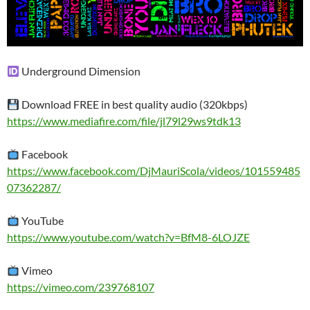
Underground Dimension
Download FREE in best quality audio (320kbps)
https://www.mediafire.com/file/jl79l29ws9tdk13
Facebook
https://www.facebook.com/DjMauriScola/videos/101559485
07362287/
YouTube
https://www.youtube.com/watch?v=BfM8-6LOJZE
Vimeo
https://vimeo.com/239768107