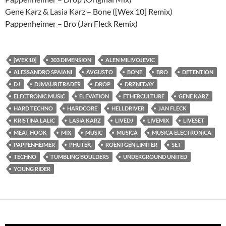
Gene Karz & Lasia Karz – Bone ([Wex 10] Remix)
Pappenheimer – Bro (Jan Fleck Remix)
[WEX 10]
303 DIMENSION
ALEN MILIVOJEVIC
ALESSANDRO SPAIANI
AVGUSTO
BONE
BRO
DETENTION
DJ
DJMAURITRADER
DROP
DRZNEDAY
ELECTRONIC MUSIC
ELEVATION
ETHERCULTURE
GENE KARZ
HARD TECHNO
HARDCORE
HELLDRIVER
JAN FLECK
KRISTINA LALIC
LASIA KARZ
LIVEDJ
LIVEMIX
LIVESET
MEAT HOOK
MIX
MUSIC
MUSICA
MUSICA ELECTRONICA
PAPPENHEIMER
PHUTEK
ROENTGEN LIMITER
SET
TECHNO
TUMBLING BOULDERS
UNDERGROUND UNITED
YOUNG RIDER