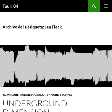
Saltar
Buscar
Tauri 84
al
MENÚ
contenido
PRINCI
Archivo de la etiqueta: Jan Fleck
#DJMAURITRADER
,
HARDCORE / HARD TECHNO
UNDERGROUND