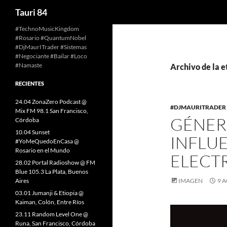
Buscar
Tauri 84
Saltar
#TechnoMusicKingdom
#Rosario #QuantumNobel
al
#DjMaurITrader #Sistemas
contenido
#Negociante #Bailar #Loco
#Namaste
Archivo de la e
RECIENTES
24.04 ZonaZero Podcast @
#DJMAURITRADER
Mix FM 98.1 San Francisco,
GÉNER
Córdoba
10.04 Sunset
INFLUE
#YoMeQuedoEnCasa @
Rosario en el Mundo
ELECT
28.02 Portal Radioshow @ FM
Blue 105.3 La Plata, Buenos
Aires
IMAGEN
9 
03.01 Jumanji & Etiopia @
Kaiman, Colón, Entre Ríos
23.11 Random Level One @
Runa, San Francisco, Córdoba