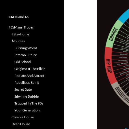
CATEGORÍAS
#DjMaurITrader
#StayHome
Álbumes
Burning World
Inferno Future
Old School
Origins Of The Elixir
Radiate And Attract
Rebellious Spirit
Secret Date
Sibylline Bubble
Trapped In The 90s
Your Generation
Cumbia House
Deep House