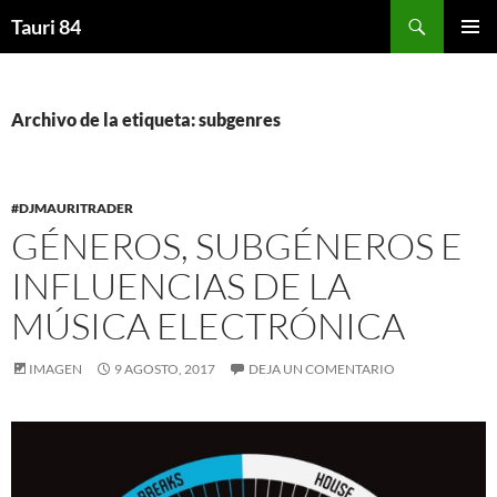
Saltar
Buscar
Tauri 84
al
MENÚ
contenido
PRINCI
Archivo de la etiqueta: subgenres
#DJMAURITRADER
GÉNEROS, SUBGÉNEROS E
INFLUENCIAS DE LA
MÚSICA ELECTRÓNICA
IMAGEN
9 AGOSTO, 2017
DEJA UN COMENTARIO