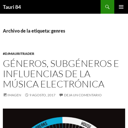
Saltar
Buscar
Tauri 84
al
MENÚ
contenido
PRINCI
Archivo de la etiqueta: genres
#DJMAURITRADER
GÉNEROS, SUBGÉNEROS E
INFLUENCIAS DE LA
MÚSICA ELECTRÓNICA
IMAGEN
9 AGOSTO, 2017
DEJA UN COMENTARIO