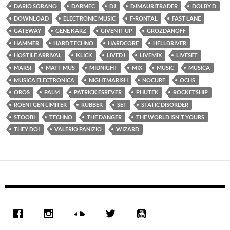
DARIO SORANO
DARMEC
DJ
DJMAURITRADER
DOLBY D
DOWNLOAD
ELECTRONIC MUSIC
F-RONTAL
FAST LANE
GATEWAY
GENE KARZ
GIVEN IT UP
GROZDANOFF
HAMMER
HARD TECHNO
HARDCORE
HELLDRIVER
HOSTILE ARRIVAL
KLICK
LIVEDJ
LIVEMIX
LIVESET
MARSI
MATT MUS
MIDNIGHT
MIX
MUSIC
MUSICA
MUSICA ELECTRONICA
NIGHTMARISH
NOCURE
OCHS
OROS
PALM
PATRICK ESREVER
PHUTEK
ROCKETSHIP
ROENTGEN LIMITER
RUBBER
SET
STATIC DISORDER
STOOBI
TECHNO
THE DANGER
THE WORLD ISN'T YOURS
THEY DO!
VALERIO PANIZIO
WIZARD