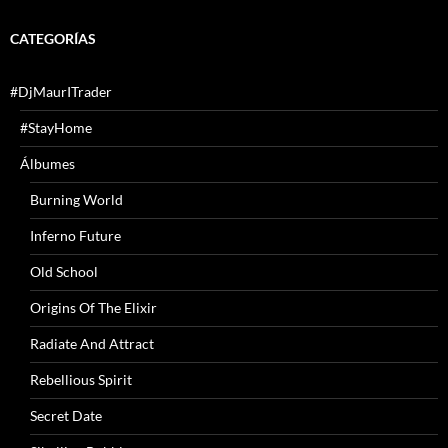
CATEGORÍAS
#DjMaurITrader
#StayHome
Álbumes
Burning World
Inferno Future
Old School
Origins Of The Elixir
Radiate And Attract
Rebellious Spirit
Secret Date