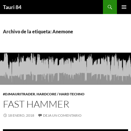
Saltar
Buscar
Tauri 84
al
MENÚ
contenido
PRINCI
Archivo de la etiqueta: Anemone
#DJMAURITRADER
,
HARDCORE / HARD TECHNO
FAST HAMMER
18 ENERO, 2018
DEJA UN COMENTARIO