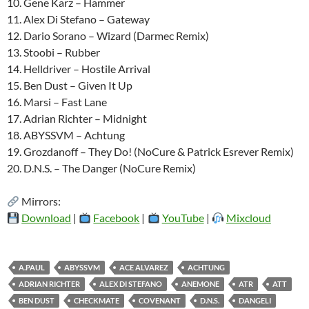
10. Gene Karz – Hammer
11. Alex Di Stefano – Gateway
12. Dario Sorano – Wizard (Darmec Remix)
13. Stoobi – Rubber
14. Helldriver – Hostile Arrival
15. Ben Dust – Given It Up
16. Marsi – Fast Lane
17. Adrian Richter – Midnight
18. ABYSSVM – Achtung
19. Grozdanoff – They Do! (NoCure & Patrick Esrever Remix)
20. D.N.S. – The Danger (NoCure Remix)
Mirrors:
Download
|
Facebook
|
YouTube
|
Mixcloud
A.PAUL
ABYSSVM
ACE ALVAREZ
ACHTUNG
ADRIAN RICHTER
ALEX DI STEFANO
ANEMONE
ATR
ATT
BEN DUST
CHECKMATE
COVENANT
D.N.S.
DANGELI