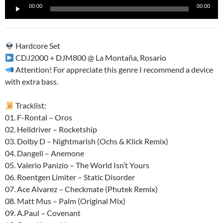
Reproductor
00:00
00:00
de
audio
Hardcore Set
CDJ2000 + DJM800 @ La Montaña, Rosario
Attention! For appreciate this genre I recommend a device
with extra bass.
Tracklist:
01. F-Rontal – Oros
02. Helldriver – Rocketship
03. Dolby D – Nightmarish (Ochs & Klick Remix)
04. Dangeli – Anemone
05. Valerio Panizio – The World Isn’t Yours
06. Roentgen Limiter – Static Disorder
07. Ace Alvarez – Checkmate (Phutek Remix)
08. Matt Mus – Palm (Original Mix)
09. A.Paul – Covenant