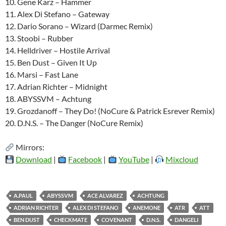
10. Gene Karz – Hammer
11. Alex Di Stefano – Gateway
12. Dario Sorano – Wizard (Darmec Remix)
13. Stoobi – Rubber
14. Helldriver – Hostile Arrival
15. Ben Dust – Given It Up
16. Marsi – Fast Lane
17. Adrian Richter – Midnight
18. ABYSSVM – Achtung
19. Grozdanoff – They Do! (NoCure & Patrick Esrever Remix)
20. D.N.S. – The Danger (NoCure Remix)
Mirrors:
Download
|
Facebook
|
YouTube
|
Mixcloud
A.PAUL
ABYSSVM
ACE ALVAREZ
ACHTUNG
ADRIAN RICHTER
ALEX DI STEFANO
ANEMONE
ATR
ATT
BEN DUST
CHECKMATE
COVENANT
D.N.S.
DANGELI