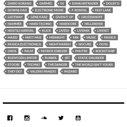
DARIO SORANO
DARMEC
DJ
DJMAURITRADER
DOLBY D
DOWNLOAD
ELECTRONIC MUSIC
F-RONTAL
FAST LANE
GATEWAY
GENE KARZ
GIVEN IT UP
GROZDANOFF
HAMMER
HARD TECHNO
HARDCORE
HELLDRIVER
HOSTILE ARRIVAL
KLICK
LIVEDJ
LIVEMIX
LIVESET
MARSI
MATT MUS
MIDNIGHT
MIX
MUSIC
MUSICA
MUSICA ELECTRONICA
NIGHTMARISH
NOCURE
OCHS
OROS
PALM
PATRICK ESREVER
PHUTEK
ROCKETSHIP
ROENTGEN LIMITER
RUBBER
SET
STATIC DISORDER
STOOBI
TECHNO
THE DANGER
THE WORLD ISN'T YOURS
THEY DO!
VALERIO PANIZIO
WIZARD