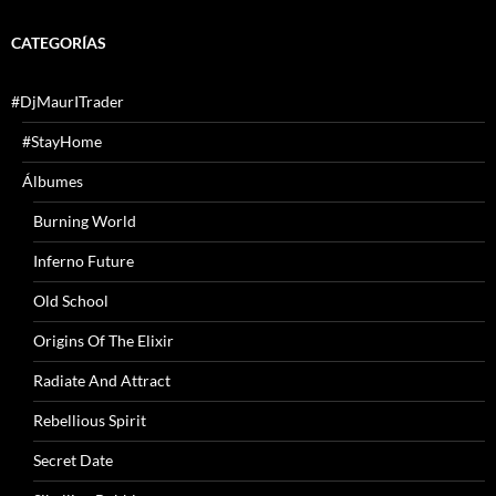
CATEGORÍAS
#DjMaurITrader
#StayHome
Álbumes
Burning World
Inferno Future
Old School
Origins Of The Elixir
Radiate And Attract
Rebellious Spirit
Secret Date