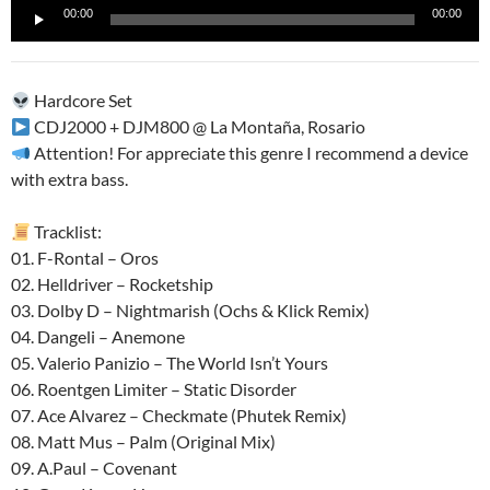
Reproductor
00:00
00:00
de
audio
Hardcore Set
CDJ2000 + DJM800 @ La Montaña, Rosario
Attention! For appreciate this genre I recommend a device
with extra bass.
Tracklist:
01. F-Rontal – Oros
02. Helldriver – Rocketship
03. Dolby D – Nightmarish (Ochs & Klick Remix)
04. Dangeli – Anemone
05. Valerio Panizio – The World Isn’t Yours
06. Roentgen Limiter – Static Disorder
07. Ace Alvarez – Checkmate (Phutek Remix)
08. Matt Mus – Palm (Original Mix)
09. A.Paul – Covenant