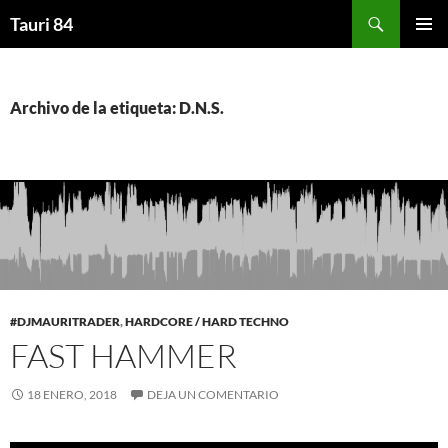
Saltar
Buscar
Tauri 84
al
MENÚ
contenido
PRINCI
Archivo de la etiqueta: D.N.S.
#DJMAURITRADER
,
HARDCORE / HARD TECHNO
FAST HAMMER
18 ENERO, 2018
DEJA UN COMENTARIO