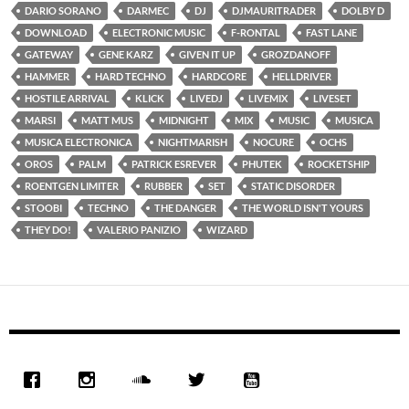
DARIO SORANO
DARMEC
DJ
DJMAURITRADER
DOLBY D
DOWNLOAD
ELECTRONIC MUSIC
F-RONTAL
FAST LANE
GATEWAY
GENE KARZ
GIVEN IT UP
GROZDANOFF
HAMMER
HARD TECHNO
HARDCORE
HELLDRIVER
HOSTILE ARRIVAL
KLICK
LIVEDJ
LIVEMIX
LIVESET
MARSI
MATT MUS
MIDNIGHT
MIX
MUSIC
MUSICA
MUSICA ELECTRONICA
NIGHTMARISH
NOCURE
OCHS
OROS
PALM
PATRICK ESREVER
PHUTEK
ROCKETSHIP
ROENTGEN LIMITER
RUBBER
SET
STATIC DISORDER
STOOBI
TECHNO
THE DANGER
THE WORLD ISN'T YOURS
THEY DO!
VALERIO PANIZIO
WIZARD