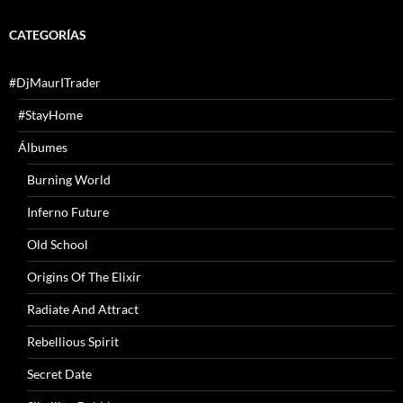
CATEGORÍAS
#DjMaurITrader
#StayHome
Álbumes
Burning World
Inferno Future
Old School
Origins Of The Elixir
Radiate And Attract
Rebellious Spirit
Secret Date