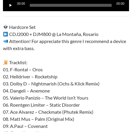
Reproductor
00:00
00:00
de
audio
Hardcore Set
CDJ2000 + DJM800 @ La Montaña, Rosario
Attention! For appreciate this genre I recommend a device
with extra bass.
Tracklist:
01. F-Rontal – Oros
02. Helldriver – Rocketship
03. Dolby D – Nightmarish (Ochs & Klick Remix)
04. Dangeli – Anemone
05. Valerio Panizio – The World Isn’t Yours
06. Roentgen Limiter – Static Disorder
07. Ace Alvarez – Checkmate (Phutek Remix)
08. Matt Mus – Palm (Original Mix)
09. A.Paul – Covenant