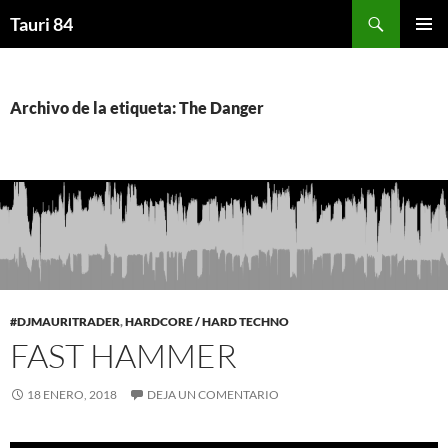
Saltar
Buscar
Tauri 84
al
MENÚ
contenido
PRINCI
Archivo de la etiqueta: The Danger
#DJMAURITRADER
,
HARDCORE / HARD TECHNO
FAST HAMMER
18 ENERO, 2018
DEJA UN COMENTARIO