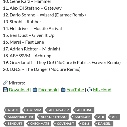
10. Gene Karz – Hammer
11. Alex Di Stefano – Gateway
12. Dario Sorano – Wizard (Darmec Remix)
13. Stoobi – Rubber
14. Helldriver – Hostile Arrival
15. Ben Dust – Given It Up
16. Marsi – Fast Lane
17. Adrian Richter – Midnight
18. ABYSSVM – Achtung
19. Grozdanoff – They Do! (NoCure & Patrick Esrever Remix)
20. D.N.S. – The Danger (NoCure Remix)
Mirrors:
Download
|
Facebook
|
YouTube
|
Mixcloud
A.PAUL
ABYSSVM
ACE ALVAREZ
ACHTUNG
ADRIAN RICHTER
ALEX DI STEFANO
ANEMONE
ATR
ATT
BEN DUST
CHECKMATE
COVENANT
D.N.S.
DANGELI