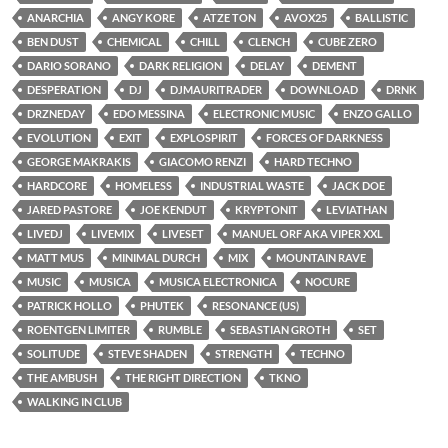
ANARCHIA
ANGY KORE
ATZE TON
AVOX25
BALLISTIC
BEN DUST
CHEMICAL
CHILL
CLENCH
CUBE ZERO
DARIO SORANO
DARK RELIGION
DELAY
DEMENT
DESPERATION
DJ
DJMAURITRADER
DOWNLOAD
DRNK
DRZNEDAY
EDO MESSINA
ELECTRONIC MUSIC
ENZO GALLO
EVOLUTION
EXIT
EXPLOSPIRIT
FORCES OF DARKNESS
GEORGE MAKRAKIS
GIACOMO RENZI
HARD TECHNO
HARDCORE
HOMELESS
INDUSTRIAL WASTE
JACK DOE
JARED PASTORE
JOE KENDUT
KRYPTONIT
LEVIATHAN
LIVEDJ
LIVEMIX
LIVESET
MANUEL ORF AKA VIPER XXL
MATT MUS
MINIMAL DURCH
MIX
MOUNTAIN RAVE
MUSIC
MUSICA
MUSICA ELECTRONICA
NOCURE
PATRICK HOLLO
PHUTEK
RESONANCE (US)
ROENTGEN LIMITER
RUMBLE
SEBASTIAN GROTH
SET
SOLITUDE
STEVE SHADEN
STRENGTH
TECHNO
THE AMBUSH
THE RIGHT DIRECTION
TKNO
WALKING IN CLUB