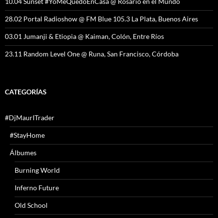
10.04 Sunset #YoMeQuedoEnCasa @ Rosario en el Mundo
28.02 Portal Radioshow @ FM Blue 105.3 La Plata, Buenos Aires
03.01 Jumanji & Etiopia @ Kaiman, Colón, Entre Ríos
23.11 Random Level One @ Runa, San Francisco, Córdoba
CATEGORÍAS
#DjMaurITrader
#StayHome
Álbumes
Burning World
Inferno Future
Old School