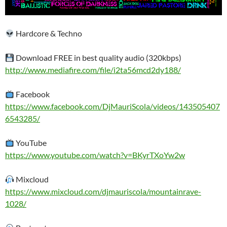
Hardcore & Techno
Download FREE in best quality audio (320kbps)
http://www.mediafire.com/file/i2ta56mcd2dy188/
Facebook
https://www.facebook.com/DjMauriScola/videos/143505407
6543285/
YouTube
https://www.youtube.com/watch?v=BKyrTXoYw2w
Mixcloud
https://www.mixcloud.com/djmauriscola/mountainrave-
1028/