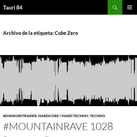
Saltar
Buscar
Tauri 84
al
MENÚ
contenido
PRINCI
Archivo de la etiqueta: Cube Zero
#DJMAURITRADER
,
HARDCORE / HARD TECHNO
,
TECHNO
#MOUNTAINRAVE 1028