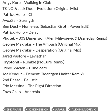
Angy Kore – Walking In Club
TKNO & Jack Doe – Evolution (Original Mix)
Patrick Hollo – Chill
Avox25 – Strength
Ben Dust – Homeless (Sebastian Groth Power Edit)
Patrick Hollo – Delay
Phutek – 303 Dimension (Alen Milivojevic & Drzneday Remix)
George Makrakis – The Ambush (Original Mix)
George Makrakis – Desperation (Original Mix)
Jared Pastore – Leviathan
Kryptonit – Rumble (NoCure Remix)
Steve Shaden – Cube Zero
Joe Kendut – Dement (Roentgen Limiter Remix)
2nd Phase – Ballistic
Edo Messina – The Right Direction
Enzo Gallo – Anarchia
2ND PHASE
303 DIMENSION
A.PAUL
ALEN MILIVOJEVIC