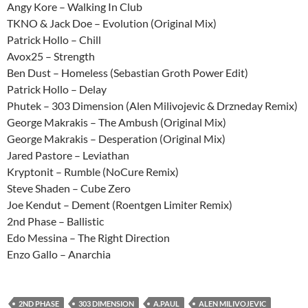
Angy Kore – Walking In Club
TKNO & Jack Doe – Evolution (Original Mix)
Patrick Hollo – Chill
Avox25 – Strength
Ben Dust – Homeless (Sebastian Groth Power Edit)
Patrick Hollo – Delay
Phutek – 303 Dimension (Alen Milivojevic & Drzneday Remix)
George Makrakis – The Ambush (Original Mix)
George Makrakis – Desperation (Original Mix)
Jared Pastore – Leviathan
Kryptonit – Rumble (NoCure Remix)
Steve Shaden – Cube Zero
Joe Kendut – Dement (Roentgen Limiter Remix)
2nd Phase – Ballistic
Edo Messina – The Right Direction
Enzo Gallo – Anarchia
2ND PHASE
303 DIMENSION
A.PAUL
ALEN MILIVOJEVIC