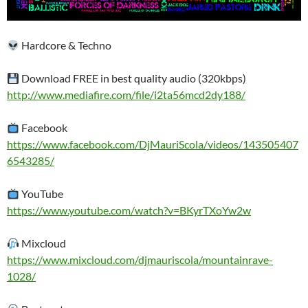
Hardcore & Techno
Download FREE in best quality audio (320kbps)
http://www.mediafire.com/file/i2ta56mcd2dy188/
Facebook
https://www.facebook.com/DjMauriScola/videos/143505407
6543285/
YouTube
https://www.youtube.com/watch?v=BKyrTXoYw2w
Mixcloud
https://www.mixcloud.com/djmauriscola/mountainrave-
1028/