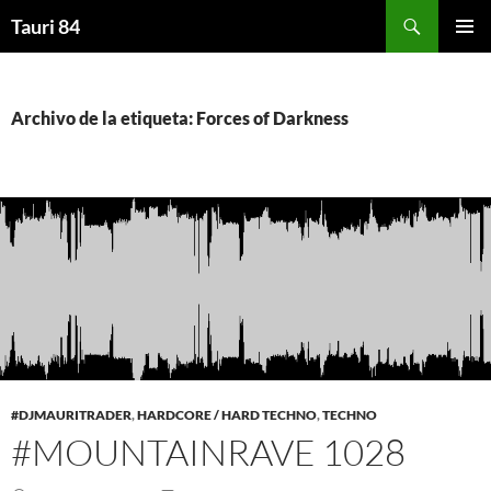
Saltar
Buscar
Tauri 84
al
MENÚ
contenido
PRINCI
Archivo de la etiqueta: Forces of Darkness
#DJMAURITRADER
,
HARDCORE / HARD TECHNO
,
TECHNO
#MOUNTAINRAVE 1028