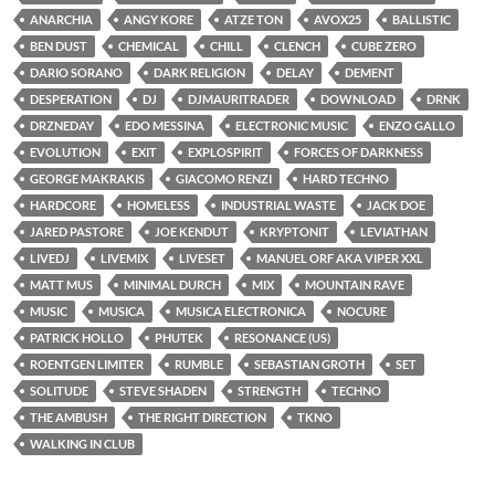
ANARCHIA
ANGY KORE
ATZE TON
AVOX25
BALLISTIC
BEN DUST
CHEMICAL
CHILL
CLENCH
CUBE ZERO
DARIO SORANO
DARK RELIGION
DELAY
DEMENT
DESPERATION
DJ
DJMAURITRADER
DOWNLOAD
DRNK
DRZNEDAY
EDO MESSINA
ELECTRONIC MUSIC
ENZO GALLO
EVOLUTION
EXIT
EXPLOSPIRIT
FORCES OF DARKNESS
GEORGE MAKRAKIS
GIACOMO RENZI
HARD TECHNO
HARDCORE
HOMELESS
INDUSTRIAL WASTE
JACK DOE
JARED PASTORE
JOE KENDUT
KRYPTONIT
LEVIATHAN
LIVEDJ
LIVEMIX
LIVESET
MANUEL ORF AKA VIPER XXL
MATT MUS
MINIMAL DURCH
MIX
MOUNTAIN RAVE
MUSIC
MUSICA
MUSICA ELECTRONICA
NOCURE
PATRICK HOLLO
PHUTEK
RESONANCE (US)
ROENTGEN LIMITER
RUMBLE
SEBASTIAN GROTH
SET
SOLITUDE
STEVE SHADEN
STRENGTH
TECHNO
THE AMBUSH
THE RIGHT DIRECTION
TKNO
WALKING IN CLUB