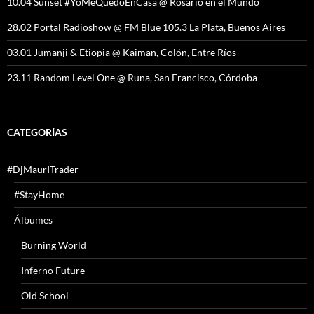
10.04 Sunset #YoMeQuedoEnCasa @ Rosario en el Mundo
28.02 Portal Radioshow @ FM Blue 105.3 La Plata, Buenos Aires
03.01 Jumanji & Etiopia @ Kaiman, Colón, Entre Ríos
23.11 Random Level One @ Runa, San Francisco, Córdoba
CATEGORÍAS
#DjMaurITrader
#StayHome
Álbumes
Burning World
Inferno Future
Old School