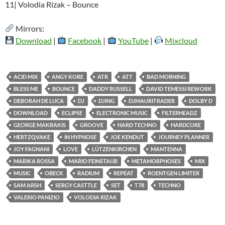
11| Volodia Rizak – Bounce
Mirrors:
Download
|
Facebook
|
YouTube
|
Mixcloud
ACID MIX
ANGY KORE
ATR
ATT
BAD MORNING
BLESS ME
BOUNCE
DADDY RUSSELL
DAVID TEMESSI REWORK
DEBORAH DE LUCA
DJ
DJING
DJMAURITRADER
DOLBY D
DOWNLOAD
ECLIPSE
ELECTRONIC MUSIC
FILTERHEADZ
GEORGE MAKRAKIS
GROOVE
HARD TECHNO
HARDCORE
HERTZQVAKE
IN HYPNOSE
JOE KENDUT
JOURNEY PLANNER
JOY FAGNANI
LOVE
LÜTZENKIRCHEN
MANTENNA
MARIKA ROSSA
MARIO FEINSTAUB
METAMORPHOSES
MIX
MUSIC
OBECK
RADIUM
REPEAT
ROENTGEN LIMITER
SAM ARSH
SERGY CASTTLE
SET
T78
TECHNO
VALERIO PANIZIO
VOLODIA RIZAK