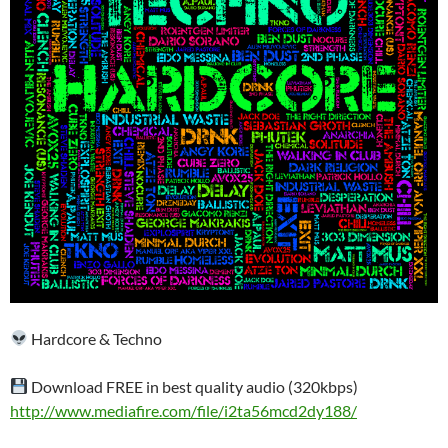
Hardcore & Techno
Download FREE in best quality audio (320kbps)
http://www.mediafire.com/file/i2ta56mcd2dy188/