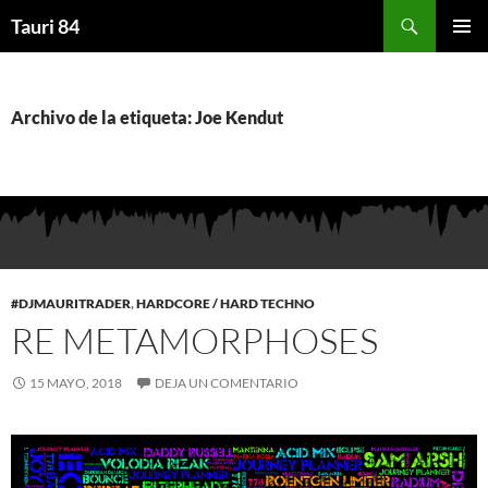
Saltar
Buscar
Tauri 84
al
MENÚ
contenido
PRINCI
Archivo de la etiqueta: Joe Kendut
#DJMAURITRADER
,
HARDCORE / HARD TECHNO
RE METAMORPHOSES
15 MAYO, 2018
DEJA UN COMENTARIO