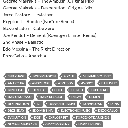
George Makrakis – The Ambush (Original Mix)
George Makrakis – Desperation (Original Mix)
Jared Pastore – Leviathan
Kryptonit – Rumble (NoCure Remix)
Steve Shaden – Cube Zero
Joe Kendut – Dement (Roentgen Limiter Remix)
2nd Phase – Ballistic
Edo Messina – The Right Direction
Enzo Gallo – Anarchia
2ND PHASE
303 DIMENSION
A.PAUL
ALEN MILIVOJEVIC
ANARCHIA
ANGY KORE
ATZE TON
AVOX25
BALLISTIC
BEN DUST
CHEMICAL
CHILL
CLENCH
CUBE ZERO
DARIO SORANO
DARK RELIGION
DELAY
DEMENT
DESPERATION
DJ
DJMAURITRADER
DOWNLOAD
DRNK
DRZNEDAY
EDO MESSINA
ELECTRONIC MUSIC
ENZO GALLO
EVOLUTION
EXIT
EXPLOSPIRIT
FORCES OF DARKNESS
GEORGE MAKRAKIS
GIACOMO RENZI
HARD TECHNO