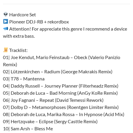
audio
Hardcore Set
Pioneer DDJ-RB + rekordbox
Attention! For appreciate this genre I recommend a device
with extra bass.
Tracklist:
01| Joe Kendut, Mario Feinstaub – Obeck (Valerio Panizio
Remix)
02| Lützenkirchen – Radium (George Makrakis Remix)
03| T78 – Mantenna
04| Daddy Russell – Journey Planner (Filterheadz Remix)
05| Deborah de Luca – Bad Morning (AnGy KoRe Remix)
06| Joy Fagnani – Repeat (David Temessi Rework)
07| Dolby D – Metamorphoses (Roentgen Limiter Remix)
08| Deborah de Luca, Marika Rossa – In Hypnose (Acid Mix)
09| Hertzqvake – Eclipse (Sergy Casttle Remix)
10| Sam Arsh – Bless Me