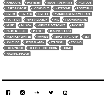
HARDCORE
HOMELESS
INDUSTRIAL WASTE
JACK DOE
JARED PASTORE
JOE KENDUT
KRYPTONIT
LEVIATHAN
LIVEDJ
LIVEMIX
LIVESET
MANUEL ORF AKA VIPER XXL
MATT MUS
MINIMAL DURCH
MIX
MOUNTAIN RAVE
MUSIC
MUSICA
MUSICA ELECTRONICA
NOCURE
PATRICK HOLLO
PHUTEK
RESONANCE (US)
ROENTGEN LIMITER
RUMBLE
SEBASTIAN GROTH
SET
SOLITUDE
STEVE SHADEN
STRENGTH
TECHNO
THE AMBUSH
THE RIGHT DIRECTION
TKNO
WALKING IN CLUB