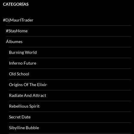
CATEGORÍAS
#DjMaurITrader
#StayHome
Álbumes
Burning World
Inferno Future
Old School
Origins Of The Elixir
Radiate And Attract
Rebellious Spirit
Secret Date
Sibylline Bubble