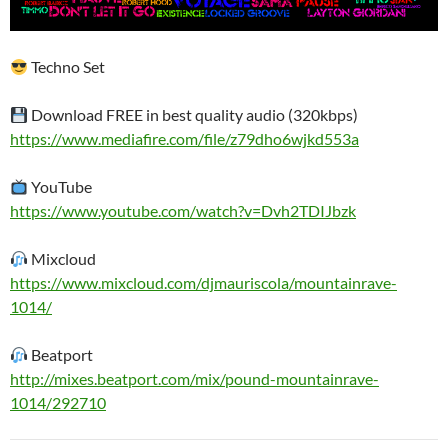
Techno Set
Download FREE in best quality audio (320kbps)
https://www.mediafire.com/file/z79dho6wjkd553a
YouTube
https://www.youtube.com/watch?v=Dvh2TDIJbzk
Mixcloud
https://www.mixcloud.com/djmauriscola/mountainrave-
1014/
Beatport
http://mixes.beatport.com/mix/pound-mountainrave-
1014/292710