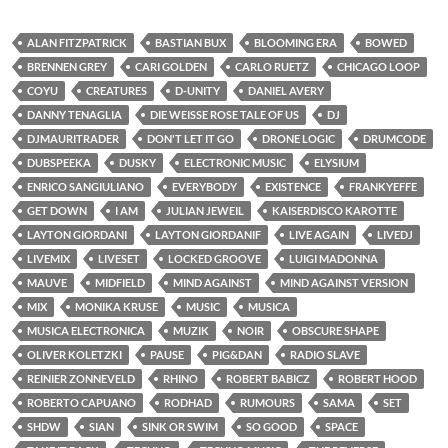
ALAN FITZPATRICK
BASTIAN BUX
BLOOMING ERA
BOWED
BRENNEN GREY
CARI GOLDEN
CARLO RUETZ
CHICAGO LOOP
COYU
CREATURES
D-UNITY
DANIEL AVERY
DANNY TENAGLIA
DIE WEISSE ROSE TALE OF US
DJ
DJMAURITRADER
DON'T LET IT GO
DRONE LOGIC
DRUMCODE
DUBSPEEKA
DUSKY
ELECTRONIC MUSIC
ELYSIUM
ENRICO SANGIULIANO
EVERYBODY
EXISTENCE
FRANKYEFFE
GET DOWN
I AM
JULIAN JEWEIL
KAISERDISCO KAROTTE
LAYTON GIORDANI
LAYTON GIORDANIF
LIVE AGAIN
LIVEDJ
LIVEMIX
LIVESET
LOCKED GROOVE
LUIGI MADONNA
MAUVE
MIDFIELD
MIND AGAINST
MIND AGAINST VERSION
MIX
MONIKA KRUSE
MUSIC
MUSICA
MUSICA ELECTRONICA
MUZIK
NOIR
OBSCURE SHAPE
OLIVER KOLETZKI
PAUSE
PIG&DAN
RADIO SLAVE
REINIER ZONNEVELD
RHINO
ROBERT BABICZ
ROBERT HOOD
ROBERTO CAPUANO
RODHAD
RUMOURS
SAMA
SET
SHDW
SIAN
SINK OR SWIM
SO GOOD
SPACE