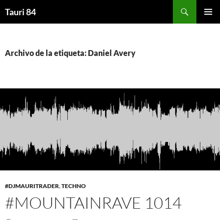
Saltar
Buscar
Tauri 84
al
MENÚ
contenido
PRINCI
Archivo de la etiqueta: Daniel Avery
#DJMAURITRADER
,
TECHNO
#MOUNTAINRAVE 1014