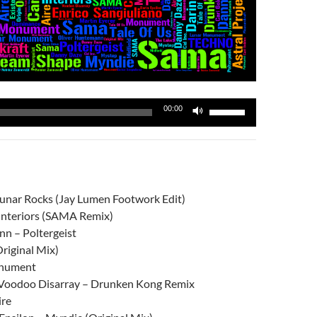
Utiliza
00:00
las
teclas
de
flecha
arriba/abajo
unar Rocks (Jay Lumen Footwork Edit)
para
 Interiors (SAMA Remix)
aumentar
n – Poltergeist
o
riginal Mix)
disminuir
onument
el
Voodoo Disarray – Drunken Kong Remix
volumen.
ire