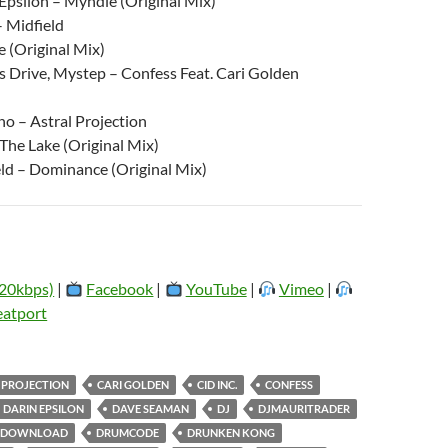
 Epsilon – Myndie (Original Mix)
 Midfield
 (Original Mix)
s Drive, Mystep – Confess Feat. Cari Golden
no – Astral Projection
The Lake (Original Mix)
ld – Dominance (Original Mix)
20kbps)
|
Facebook
|
YouTube
|
Vimeo
|
eatport
 PROJECTION
CARI GOLDEN
CID INC.
CONFESS
DARIN EPSILON
DAVE SEAMAN
DJ
DJMAURITRADER
DOWNLOAD
DRUMCODE
DRUNKEN KONG