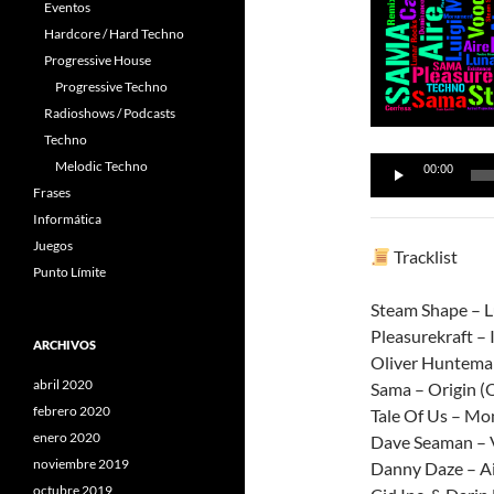
Eventos
Hardcore / Hard Techno
Progressive House
Progressive Techno
Radioshows / Podcasts
Techno
Reproductor
Melodic Techno
00:00
de
Frases
audio
Informática
Juegos
Tracklist
Punto Límite
Steam Shape – L
Pleasurekraft –
ARCHIVOS
Oliver Hunteman
abril 2020
Sama – Origin (O
febrero 2020
Tale Of Us – M
enero 2020
Dave Seaman – 
noviembre 2019
Danny Daze – A
octubre 2019