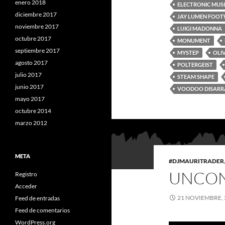
enero 2018
ELECTRONIC MUS
diciembre 2017
JAY LUMEN FOO
noviembre 2017
LUIGI MADONNA
octubre 2017
MONUMENT
septiembre 2017
MYSTEP
OLI
agosto 2017
POLTERGEIST
julio 2017
STEAM SHAPE
junio 2017
VOODOO DISARR
mayo 2017
octubre 2014
marzo 2012
META
#DJMAURITRADER
UNCO
Registro
Acceder
21 NOVIEMBRE, 
Feed de entradas
Feed de comentarios
WordPress.org