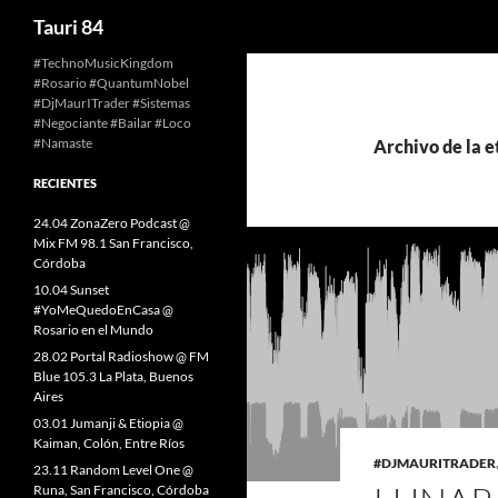
Buscar
Tauri 84
Saltar
#TechnoMusicKingdom
#Rosario #QuantumNobel
al
#DjMaurITrader #Sistemas
contenido
#Negociante #Bailar #Loco
#Namaste
Archivo de la e
RECIENTES
24.04 ZonaZero Podcast @
Mix FM 98.1 San Francisco,
Córdoba
10.04 Sunset
#YoMeQuedoEnCasa @
Rosario en el Mundo
28.02 Portal Radioshow @ FM
Blue 105.3 La Plata, Buenos
Aires
03.01 Jumanji & Etiopia @
Kaiman, Colón, Entre Ríos
#DJMAURITRADER
23.11 Random Level One @
Runa, San Francisco, Córdoba