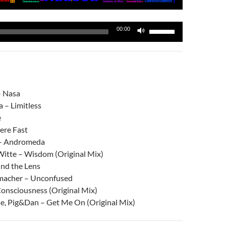
Utiliza
00:00
las
teclas
de
flecha
arriba/abajo
 – Nasa
para
 – Limitless
aumentar
e
o
ere Fast
disminuir
c – Andromeda
el
 Witte – Wisdom (Original Mix)
volumen.
ind the Lens
macher – Unconfused
Consciousness (Original Mix)
e, Pig&Dan – Get Me On (Original Mix)