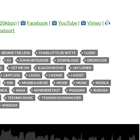
20kbps)
|
Facebook
|
YouTube
|
Vimeo
|
eatport
BEHIND THE LENS
CHARLOTTE DE WITTE
CLERIC
DJ
DJMAURITRADER
DOWNLOAD
DRUMCODE
IC
GET ME ON
ILIJA DJOKOVIC
JAY LUMEN
LIMITLESS
LIVEDJ
LIVEMIX
LIVESET
MIX
MONIKA KRUSE
MOXIE
MUSIC
MUSICA
NICA
NASA
NOWHERE FAST
PIG&DAN
RUDOSA
TECHNO MUSIC
THOMAS SCHUMACHER
WISDOM