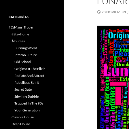
LUNAR
23 NOVIEMBRE, 
CATEGORÍAS
#DjMaurITrader
#StayHome
Álbumes
Burning World
Inferno Future
Old School
Origins Of The Elixir
Radiate And Attract
Rebellious Spirit
Secret Date
Sibylline Bubble
Trapped In The 90s
Your Generation
Cumbia House
Deep House