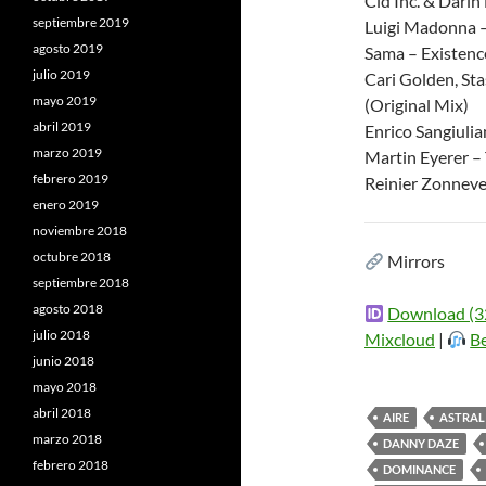
Cid Inc. & Darin
septiembre 2019
Luigi Madonna –
agosto 2019
Sama – Existence
julio 2019
Cari Golden, Sta
mayo 2019
(Original Mix)
abril 2019
Enrico Sangiulia
marzo 2019
Martin Eyerer – 
febrero 2019
Reinier Zonneve
enero 2019
noviembre 2018
octubre 2018
Mirrors
septiembre 2018
agosto 2018
Download (3
julio 2018
Mixcloud
|
B
junio 2018
mayo 2018
abril 2018
AIRE
ASTRAL
marzo 2018
DANNY DAZE
febrero 2018
DOMINANCE