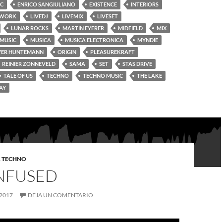
IC
ENRICO SANGIULIANO
EXISTENCE
INTERIORS
TWORK
LIVEDJ
LIVEMIX
LIVESET
LUNAR ROCKS
MARTIN EYERER
MIDFIELD
MIX
MUSIC
MUSICA
MUSICA ELECTRONICA
MYNDIE
VER HUNTEMANN
ORIGIN
PLEASUREKRAFT
REINIER ZONNEVELD
SAMA
SET
STAS DRIVE
TALE OF US
TECHNO
TECHNO MUSIC
THE LAKE
AY
,
TECHNO
NFUSED
2017
DEJA UN COMENTARIO