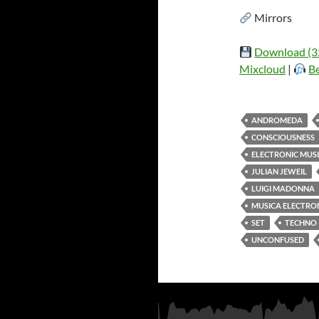
Mirrors
Download (3
Mixcloud
|
B
ANDROMEDA
CONSCIOUSNESS
ELECTRONIC MUS
JULIAN JEWEIL
LUIGI MADONNA
MUSICA ELECTRO
SET
TECHNO
UNCONFUSED