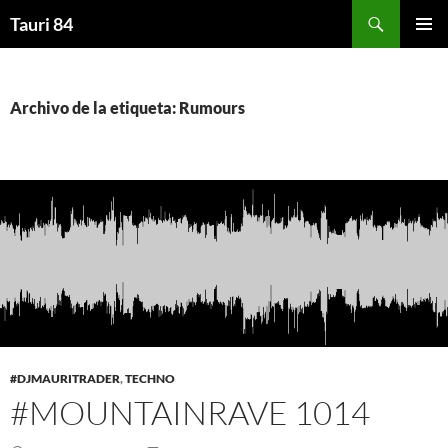
Saltar
Buscar
Tauri 84
al
MENÚ
contenido
PRINCI
Archivo de la etiqueta: Rumours
#DJMAURITRADER
,
TECHNO
#MOUNTAINRAVE 1014