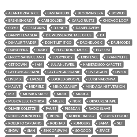
ALAN FITZPATRICK
BASTIAN BUX
BLOOMING ERA
BOWED
BRENNEN GREY
CARI GOLDEN
CARLO RUETZ
CHICAGO LOOP
COYU
CREATURES
D-UNITY
DANIEL AVERY
DANNY TENAGLIA
DIE WEISSE ROSE TALE OF US
DJ
DJMAURITRADER
DON'T LET IT GO
DRONE LOGIC
DRUMCODE
DUBSPEEKA
DUSKY
ELECTRONIC MUSIC
ELYSIUM
ENRICO SANGIULIANO
EVERYBODY
EXISTENCE
FRANKYEFFE
GET DOWN
I AM
JULIAN JEWEIL
KAISERDISCO KAROTTE
LAYTON GIORDANI
LAYTON GIORDANIF
LIVE AGAIN
LIVEDJ
LIVEMIX
LIVESET
LOCKED GROOVE
LUIGI MADONNA
MAUVE
MIDFIELD
MIND AGAINST
MIND AGAINST VERSION
MIX
MONIKA KRUSE
MUSIC
MUSICA
MUSICA ELECTRONICA
MUZIK
NOIR
OBSCURE SHAPE
OLIVER KOLETZKI
PAUSE
PIG&DAN
RADIO SLAVE
REINIER ZONNEVELD
RHINO
ROBERT BABICZ
ROBERT HOOD
ROBERTO CAPUANO
RODHAD
RUMOURS
SAMA
SET
SHDW
SIAN
SINK OR SWIM
SO GOOD
SPACE