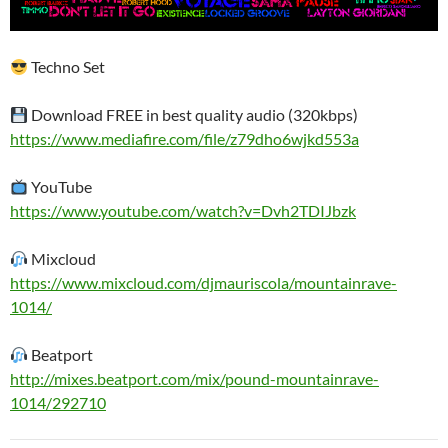
Techno Set
Download FREE in best quality audio (320kbps)
https://www.mediafire.com/file/z79dho6wjkd553a
YouTube
https://www.youtube.com/watch?v=Dvh2TDIJbzk
Mixcloud
https://www.mixcloud.com/djmauriscola/mountainrave-
1014/
Beatport
http://mixes.beatport.com/mix/pound-mountainrave-
1014/292710