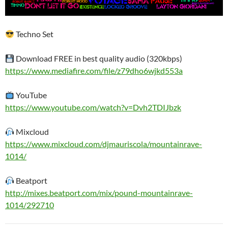
Techno Set
Download FREE in best quality audio (320kbps)
https://www.mediafire.com/file/z79dho6wjkd553a
YouTube
https://www.youtube.com/watch?v=Dvh2TDIJbzk
Mixcloud
https://www.mixcloud.com/djmauriscola/mountainrave-
1014/
Beatport
http://mixes.beatport.com/mix/pound-mountainrave-
1014/292710