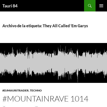
Saltar
Buscar
Tauri 84
al
MENÚ
contenido
PRINCI
Archivo de la etiqueta: They All Called ‘Em Garys
#DJMAURITRADER
,
TECHNO
#MOUNTAINRAVE 1014