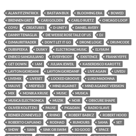
ALAN FITZPATRICK
BASTIAN BUX
BLOOMING ERA
BOWED
BRENNEN GREY
CARI GOLDEN
CARLO RUETZ
CHICAGO LOOP
COYU
CREATURES
D-UNITY
DANIEL AVERY
DANNY TENAGLIA
DIE WEISSE ROSE TALE OF US
DJ
DJMAURITRADER
DON'T LET IT GO
DRONE LOGIC
DRUMCODE
DUBSPEEKA
DUSKY
ELECTRONIC MUSIC
ELYSIUM
ENRICO SANGIULIANO
EVERYBODY
EXISTENCE
FRANKYEFFE
GET DOWN
I AM
JULIAN JEWEIL
KAISERDISCO KAROTTE
LAYTON GIORDANI
LAYTON GIORDANIF
LIVE AGAIN
LIVEDJ
LIVEMIX
LIVESET
LOCKED GROOVE
LUIGI MADONNA
MAUVE
MIDFIELD
MIND AGAINST
MIND AGAINST VERSION
MIX
MONIKA KRUSE
MUSIC
MUSICA
MUSICA ELECTRONICA
MUZIK
NOIR
OBSCURE SHAPE
OLIVER KOLETZKI
PAUSE
PIG&DAN
RADIO SLAVE
REINIER ZONNEVELD
RHINO
ROBERT BABICZ
ROBERT HOOD
ROBERTO CAPUANO
RODHAD
RUMOURS
SAMA
SET
SHDW
SIAN
SINK OR SWIM
SO GOOD
SPACE