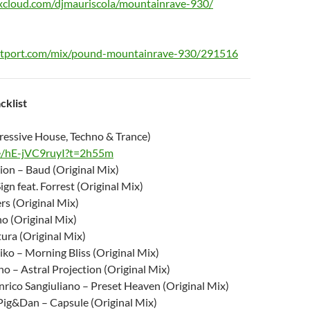
xcloud.com/djmauriscola/mountainrave-930/
eatport.com/mix/pound-mountainrave-930/291516
cklist
ressive House, Techno & Trance)
be/hE-jVC9ruyI?t=2h55m
ion – Baud (Original Mix)
ign feat. Forrest (Original Mix)
rs (Original Mix)
o (Original Mix)
ura (Original Mix)
iko – Morning Bliss (Original Mix)
no – Astral Projection (Original Mix)
rico Sangiuliano – Preset Heaven (Original Mix)
ig&Dan – Capsule (Original Mix)