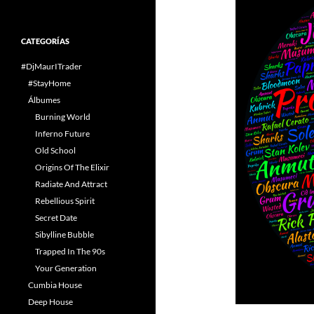
CATEGORÍAS
#DjMaurITrader
#StayHome
Álbumes
Burning World
Inferno Future
Old School
Origins Of The Elixir
Radiate And Attract
Rebellious Spirit
Secret Date
Sibylline Bubble
Trapped In The 90s
Your Generation
Cumbia House
Deep House