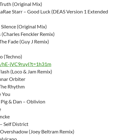
Truth (Original Mix)
. LaRae Starr – Good Luck (DEAS Version 1 Extended
 Silence (Original Mix)
 (Charles Fenckler Remix)
The Fade (Guy J Remix)
o (Techno)
be/hE-jVC9ruyI?t=1h31m
Flash (Loco & Jam Remix)
nar Orbiter
The Rhythm
e You
Pig & Dan – Oblivion
e
Encke
 Self District
 Overshadow (Joey Beltram Remix)
– Vulcano