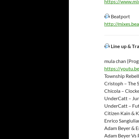
https://www.mi
Beatport
http://mixes.b
Line up & Tra
mula chan (Prog
https://youtu.
Township Rebell
Cristoph – The S
Chicola – Clocke
UnderCatt – Jun
UnderCatt – Fut
Citizen Kain & K
Enrico Sangiulia
Adam Beyer & En
Adam Beyer Vs P