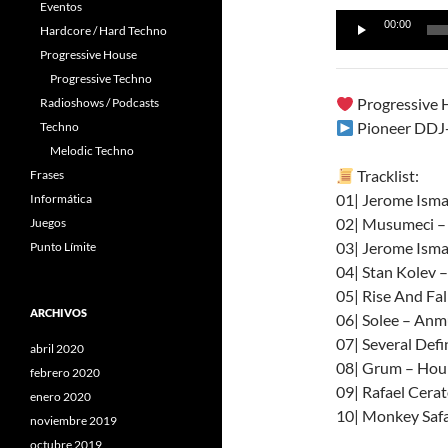
Eventos
Reproductor
00:00
Hardcore / Hard Techno
de
Progressive House
audio
Progressive Techno
Progressive 
Radioshows / Podcasts
Pioneer DDJ
Techno
Melodic Techno
Tracklist:
Frases
01| Jerome Isma
Informática
02| Musumeci –
Juegos
03| Jerome Ism
Punto Límite
04| Stan Kolev –
05| Rise And Fal
ARCHIVOS
06| Solee – Anm
07| Several Def
abril 2020
08| Grum – Hour
febrero 2020
09| Rafael Cerat
enero 2020
10| Monkey Safa
noviembre 2019
octubre 2019