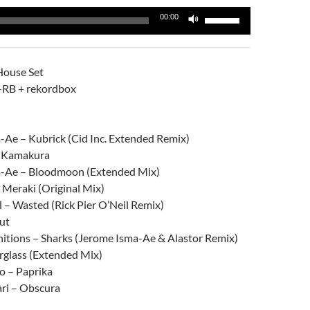
Utiliza
00:00
las
teclas
de
House Set
flecha
-RB + rekordbox
arriba/abajo
para
aumentar
-Ae – Kubrick (Cid Inc. Extended Remix)
o
 Kamakura
disminuir
a-Ae – Bloodmoon (Extended Mix)
el
 Meraki (Original Mix)
volumen.
l – Wasted (Rick Pier O’Neil Remix)
ut
initions – Sharks (Jerome Isma-Ae & Alastor Remix)
glass (Extended Mix)
o – Paprika
ri – Obscura