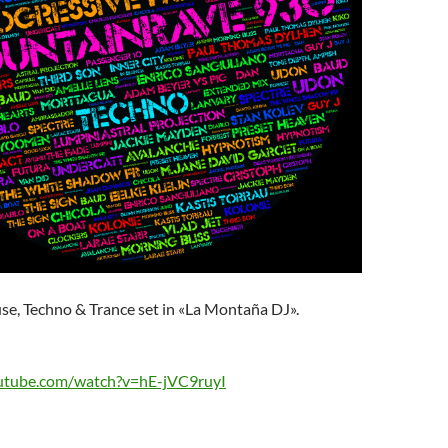
se, Techno & Trance set in «La Montaña DJ».
utube.com/watch?v=hE-jVC9ruyI