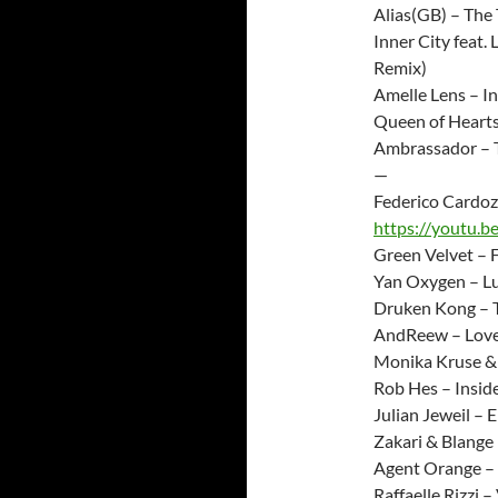
Alias(GB) – The 
Inner City feat
Remix)
Amelle Lens – In
Queen of Hearts
Ambrassador – 
—
Federico Cardoz
https://youtu.
Green Velvet – 
Yan Oxygen – Lu
Druken Kong – 
AndReew – Lov
Monika Kruse & 
Rob Hes – Insid
Julian Jeweil – 
Zakari & Blange –
Agent Orange –
Raffaelle Rizzi 