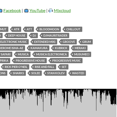
Facebook
|
YouTube
|
Mixcloud
NMUT
ATR
ATT
BLOODMOON
CHILLOUT
D
DEEP HOUSE
DJ
DJMAURITRADER
ELECTRONIC MUSIC
EXTENDED MIX)
GROOVE
GRUM
JEROME ISMA-AE
KAMAKURA
KUBRICK
MERAKI
SAFARI
MUSICA
MUSICA ELECTRONICA
MUSUMECI
PRIKA
PROGRESSIVE HOUSE
PROGRESSIVE MUSIC
RICK PIER O'NEIL
RISE AND FALL
SET
IONS
SHARKS
SOLEE
STAN KOLEV
WASTED