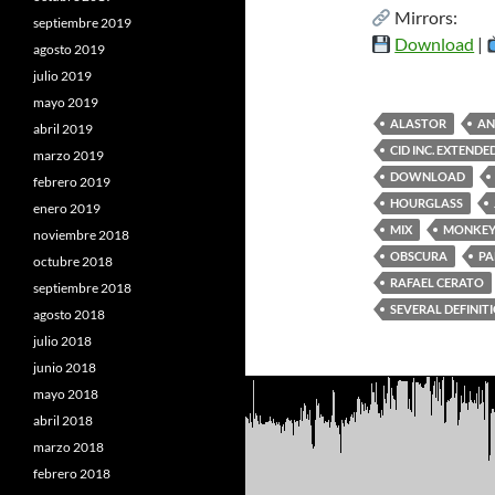
Mirrors:
septiembre 2019
Download
|
agosto 2019
julio 2019
mayo 2019
ALASTOR
A
abril 2019
CID INC. EXTENDE
marzo 2019
DOWNLOAD
febrero 2019
HOURGLASS
enero 2019
MIX
MONKEY 
noviembre 2018
OBSCURA
PA
octubre 2018
RAFAEL CERATO
septiembre 2018
SEVERAL DEFINIT
agosto 2018
julio 2018
junio 2018
mayo 2018
abril 2018
marzo 2018
febrero 2018