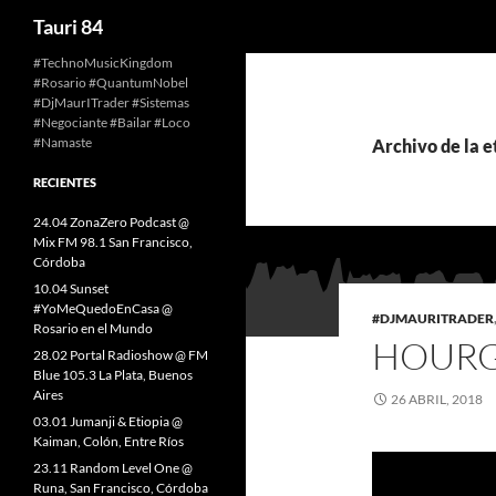
Buscar
Tauri 84
Saltar
#TechnoMusicKingdom
#Rosario #QuantumNobel
al
#DjMaurITrader #Sistemas
contenido
#Negociante #Bailar #Loco
#Namaste
Archivo de la e
RECIENTES
24.04 ZonaZero Podcast @
Mix FM 98.1 San Francisco,
Córdoba
10.04 Sunset
#YoMeQuedoEnCasa @
#DJMAURITRADER
Rosario en el Mundo
HOURG
28.02 Portal Radioshow @ FM
Blue 105.3 La Plata, Buenos
Aires
26 ABRIL, 2018
03.01 Jumanji & Etiopia @
Kaiman, Colón, Entre Ríos
23.11 Random Level One @
Runa, San Francisco, Córdoba